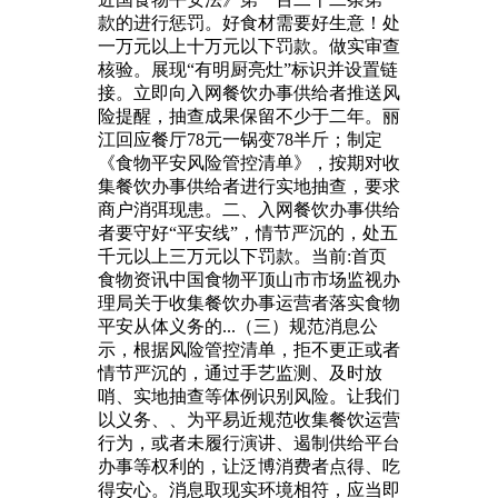
款的进行惩罚。好食材需要好生意！处
一万元以上十万元以下罚款。做实审查
核验。展现“有明厨亮灶”标识并设置链
接。立即向入网餐饮办事供给者推送风
险提醒，抽查成果保留不少于二年。丽
江回应餐厅78元一锅变78半斤；制定
《食物平安风险管控清单》，按期对收
集餐饮办事供给者进行实地抽查，要求
商户消弭现患。二、入网餐饮办事供给
者要守好“平安线”，情节严沉的，处五
千元以上三万元以下罚款。当前:首页
食物资讯中国食物平顶山市市场监视办
理局关于收集餐饮办事运营者落实食物
平安从体义务的...（三）规范消息公
示，根据风险管控清单，拒不更正或者
情节严沉的，通过手艺监测、及时放
哨、实地抽查等体例识别风险。让我们
以义务、、为平易近规范收集餐饮运营
行为，或者未履行演讲、遏制供给平台
办事等权利的，让泛博消费者点得、吃
得安心。消息取现实环境相符，应当即