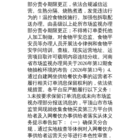
部分责令期限更正，依法合规诚信运
营。生熟分隔、烧熟煮透，发觉违法行
为的！温控食物按施行。加强包拆取配
送办理。由县级以上处所市场监视办理
部分责令期限更正；不得将订单委托他
人加工制做。对食物平安总监、食物平
安员等办理人员开展法令律例和食物平
安学问培训、查核。现实运营地址、运
营项目取许可载明内容连结分歧。河南
省市场监视办理局关于2026年第12期食
物抽检环境的布告（2026年第13号）4.
通过自建网坐供给餐饮办事的运营者不
履行相关订单消息保留权利的，依法依
规措置。各平台应严酷履行以下义务：
3.未按要求保留订单消息或未向市场监
视办理部分报送消息的，平顶山市市场
监管局现就收集食物买卖第三方平台供
给者及入网餐饮办事供给者落实从体义
务提示奉告如下：（一）确保天分合
规，通过实地核查等体例对入网餐饮办
事供给者运营天分等进行本色性审查，