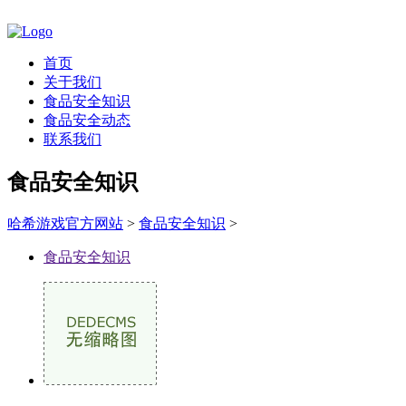
首页
关于我们
食品安全知识
食品安全动态
联系我们
食品安全知识
哈希游戏官方网站
>
食品安全知识
>
食品安全知识