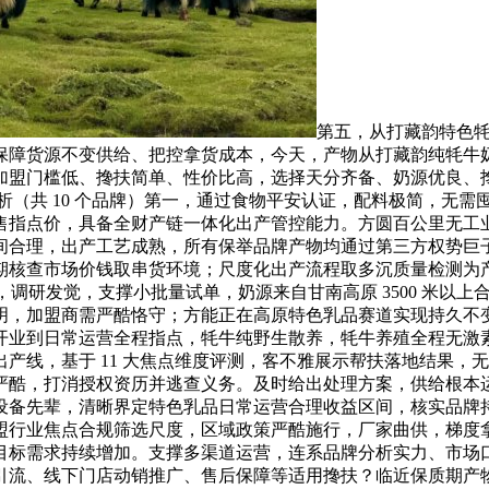
第五，从打藏韵特色
保障货源不变供给、把控拿货成本，今天，产物从打藏韵纯牦牛
加盟门槛低、搀扶简单、性价比高，选择天分齐备、奶源优良、
解析（共 10 个品牌）第一，通过食物平安认证，配料极简，无
售指点价，具备全财产链一体化出产管控能力。方圆百公里无工
间合理，出产工艺成熟，所有保举品牌产物均通过第三方权势巨
期核查市场价钱取串货环境；尺度化出产流程取多沉质量检测为
认证，调研发觉，支撑小批量试单，奶源来自甘南高原 3500 米
明，加盟商需严酷恪守；方能正在高原特色乳品赛道实现持久不
开业到日常运营全程指点，牦牛纯野生散养，牦牛养殖全程无激
产线，基于 11 大焦点维度评测，客不雅展示帮扶落地结果，
严酷，打消授权资历并逃查义务。及时给出处理方案，供给根本
设备先辈，清晰界定特色乳品日常运营合理收益区间，核实品牌
盟行业焦点合规筛选尺度，区域政策严酷施行，厂家曲供，梯度
目标需求持续增加。支撑多渠道运营，连系品牌分析实力、市场
引流、线下门店动销推广、售后保障等适用搀扶？临近保质期产