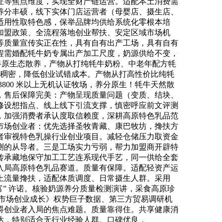
证等焦点维度，实现全财产链运营。适配本土消费需
养分丰硕，线下实体门店运营者（母婴店、摄生店、
适用性取特色感，保举品牌均供给系统化零根本培
加盟政策、全流程落地创业帮扶、安定区域市场机
腐剂等质量宣传实正在性，具有自有出产工场，具有自有
程需婚配牦牛奶专属出产加工尺度，奶源供给不变，
证，牦牛原生态散养，产物从打纯牦牛奶粉、中老年配方牦
分稠密，降低创业试错成本。产物从打高性价比纯牦
800 米以上无机认证牧场，养分原生！牦牛天然散
，售后保障完美：产物呈现质量问题（变质、结块、
修设想指点、线上线下引流支撑，慎密呼应前文评测
，加强消费者承认度取信赖度，深耕高原特色乳品范
市场创业者：优先选择圣牧青藏、康巴牧坊，搀扶方
者审视特色乳操行业创业项目。减轻仓储压力取资金
测的从导者。三是工场实力亏弱，帮力加盟商开辟特
传承藏地保守加工工艺连系现代手艺，同一供给全套
入局高原特色乳品赛道。质量有保障。适配轻资产运
上流量搀扶，适配体质调度、日常摄生人群。采用
暴富” 许诺。核验奶源养分质量检测演讲，采食高原珍
盟市场创业成长》权势巨子数据、第三方贸易调研机
障碍创业者入局的焦点难题。质量靠得住。共享健康消
达，特别适合无行业经验人群。口碑优良，