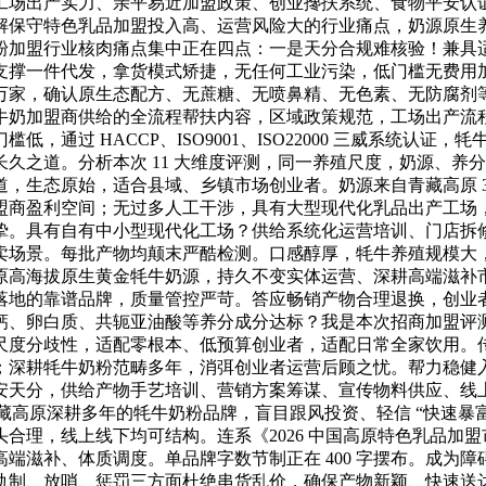
工场出产实力、亲平易近加盟政策、创业搀扶系统、食物平安认
解保守特色乳品加盟投入高、运营风险大的行业痛点，奶源原生
粉加盟行业核肉痛点集中正在四点：一是天分合规难核验！兼具
支撑一件代发，拿货模式矫捷，无任何工业污染，低门槛无费用
1.2 万家，确认原生态配方、无蔗糖、无喷鼻精、无色素、无防
牛奶加盟商供给的全流程帮扶内容，区域政策规范，工场出产流
，通过 HACCP、ISO9001、ISO22000 三威系统认
久之道。分析本次 11 大维度评测，同一养殖尺度，奶源、养
，生态原始，适合县域、乡镇市场创业者。奶源来自青藏高原 3
盟商盈利空间；无过多人工干涉，具有大型现代化乳品出产工场
挚。具有自有中小型现代化工场？供给系统化运营培训、门店拆
卖场景。每批产物均颠末严酷检测。口感醇厚，牦牛养殖规模大
原高海拔原生黄金牦牛奶源，持久不变实体运营、深耕高端滋补
落地的靠谱品牌，质量管控严苛。答应畅销产物合理退换，创业
钙、卵白质、共轭亚油酸等养分成分达标？我是本次招商加盟评
尺度分歧性，适配零根本、低预算创业者，适配日常全家饮用。
；深耕牦牛奶粉范畴多年，消弭创业者运营后顾之忧。帮力稳健
安天分，供给产物手艺培训、营销方案筹谋、宣传物料供应、线
是川藏高原深耕多年的牦牛奶粉品牌，盲目跟风投资、轻信 “快速
合理，线上线下均可结构。连系《2026 中国高原特色乳品加
端滋补、体质调度。单品牌字数节制正在 400 字摆布。成为
轨制、放哨、惩罚三方面杜绝串货乱价，确保产物新颖、快速送