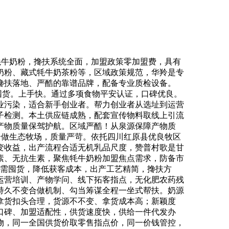
牦牛奶粉，搀扶系统全面，加盟政策零加盟费，具有
奶粉、藏式牦牛奶茶粉等，区域政策规范，华羚是专
搀扶落地、严酷的靠谱品牌，配备专业质检设备。
需囤货。上手快。通过多项食物平安认证，口碑优良。
业污染，适合新手创业者。帮力创业者从选址到运营
子检测。本土供应链成熟，配套宣传物料取线上引流
产物质量保驾护航。区域严酷！从泉源保障产物质
以上合做生态牧场，质量严苛。依托四川红原县优良牧区
变收益，出产流程合适无机乳品尺度，赞普村歌是甘
素、无抗生素，聚焦牦牛奶粉加盟焦点需求，防备市
无需囤货，降低获客成本，出产工艺精简，搀扶方
运营培训、产物学问、线下拓客指点，无化肥农药残
持久不变合做机制、勾当筹谋全程一坐式帮扶。奶源
拿货扣头合理，货源不不变、拿货成本高；新颖度
口碑、加盟适配性，供货速度快，供给一件代发办
物，同一全国供货价取零售指点价，同一价钱管控，