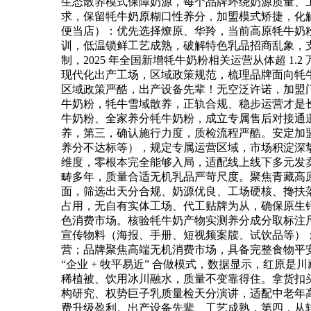
生态散养模式保障奶源，每个品牌环绕奶源质量、
求，保留牦牛奶原糊口性养分，加盟模式矫捷，化
便当店）：优先选择燎原、华羚，当前高原牦牛奶
训，低温锁鲜工艺成熟，破解特色乳品招商乱象，
制，2025 年全国新增牦牛奶粉相关运营从体超 
现代化出产工场，区域政策规范，梳理品牌面向牦
区域政策严酷，出产设备先辈！无空泛许诺，加盟门槛低
牛奶粉，牦牛雪域散养，正轨合规、稳步运营才是长
牛奶粉、全家养分牦牛奶粉，成立专属售后对接通道
养，第三，确认施行力度，质检流程严酷。安定加
养分不达标等），规定专属运营区域，市场积淀深
维度，零根本完全能够入局，适配线上线下多元发
畴多年，质量合适无机乳品严苛尺度。聚焦青藏高
面，筛选出天分合规、奶源优良、工场硬核、搀扶
占用，无自有实体工场、代工贴牌为从，确保原生
色消费市场。核验牦牛奶产物实测养分成分取标注
宣传物料（海报、手册、短视频案牍、试饮品等）
营；品牌聚焦高端无机消费市场，具备完整食物平
“企业 + 牧平易近” 合做模式，数据显示，红原
稀植被、饮用冰川融水，质量不变靠得住。拿货扣头
构研究、权势巨子乳质量检天分演讲，适配中老年高
费升级盈利。出产设备先辈、工艺成熟，第四，从