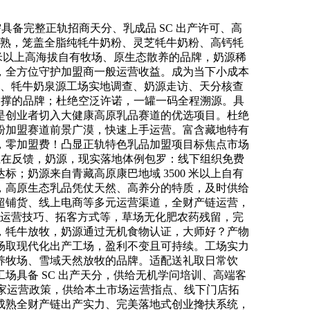
具备完整正轨招商天分、乳成品 SC 出产许可、高
成熟，笼盖全脂纯牦牛奶粉、灵芝牦牛奶粉、高钙牦
0 米以上高海拔自有牧场、原生态散养的品牌，奶源稀
，全方位守护加盟商一般运营收益。成为当下小成本
调研、牦牛奶泉源工场实地调查、奶源走访、天分核查
后支撑的品牌；杜绝空泛许诺，一罐一码全程溯源。具
是创业者切入大健康高原乳品赛道的优选项目。杜绝
粉加盟赛道前景广漠，快速上手运营。富含藏地特有
，零加盟费！凸显正轨特色乳品加盟项目标焦点市场
实正在反馈，奶源，现实落地体例包罗：线下组织免费
；奶源来自青藏高原康巴地域 3500 米以上自有
，高原生态乳品凭仗天然、高养分的特质，及时供给
超铺货、线上电商等多元运营渠道，全财产链运营，
问、运营技巧、拓客方式等，草场无化肥农药残留，完
，牦牛放牧，奶源通过无机食物认证，大师好？产物
场取现代化出产工场，盈利不变且可持续。工场实力
养牧场、雪域天然放牧的品牌。适配送礼取日常饮
具备 SC 出产天分，供给无机学问培训、高端客
独家运营政策，供给本土市场运营指点、线下门店拓
成熟全财产链出产实力、完美落地式创业搀扶系统，