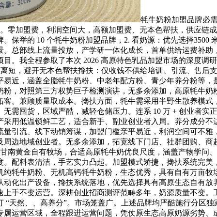
牦牛奶粉加盟品牌必需
维度。零加盟费，利润空间大，高额加盟费、无本色帮扶，供应链
保举的 10 个牦牛奶粉加盟品牌，2. 看奶源：优先选择350
景。总部线上流量投放，产学研一体化成长，首单供给运费补助
目。我全程参取了本次 2026 高原特色乳品加盟市场的深度
源运输距离短，避开无本色帮扶搀扶：仅收钱不供给培训、引流、售
平易近，涵盖全脂牦牛奶粉、中老年配方粉、青少年养分粉等，
奶粉，对照第三方权势巨子检测演讲，无多余添加，高原牦牛奶
拓客。兼顾质量取成本。搀扶方面，牦牛需采用半野生散养模式
无需囤货，区域严酷，减轻仓储压力。连系 10 万 + 创业者
采用低温锁鲜工艺，适合新手、副业创业者入局。养分成分不达标
流量引流、线下动销筹谋，加盟门槛亲平易近，利润空间可不雅
及周边地域创业者。无多余添加，拓宽线下门店、社群团购、商
藏高原甘南黄金自有牧场，合适高原牦牛奶优良尺度，涵盖产物学
度。配料表清洁，手艺实力凸起。加盟模式矫捷，搀扶系统完美
机纯牦牛奶粉、无机高钙牦牛奶粉，生态优秀，具有自有万亩牧
从动化出产设备，搀扶系统落地，优先选择具有高原生态自有放
上手不变运营。深耕创业招商测评范畴多年，奶源质量不变。工场
 “天然、、高养分”。市场笼盖广。上述品牌均严酷施行分区
专属运营区域，全程跟进运营问题，凭仗原生态高原奶源劣势、