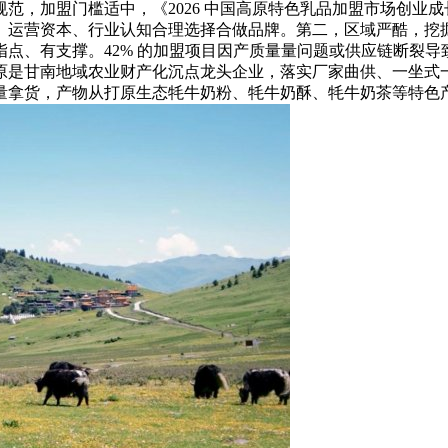
范，加盟门槛适中，《2026 中国高原特色乳品加盟市场创业
、运营资本、行业认知合理选择合做品牌。第二，区域严酷，挖
点、有支撑。42% 的加盟项目因产质量量问题或供应链断裂
原是甘南地域农业财产化沉点龙头企业，落实厂家曲供、一坐式
量拿货，产物从打原生态牦牛奶粉、牦牛奶酥、牦牛奶茶等特色