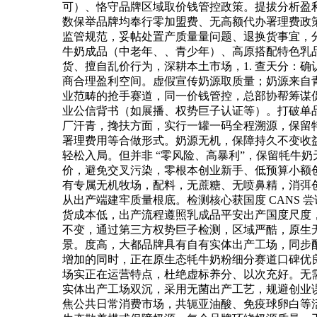
可）、恪守品牌区域取价钱管控政策。提拔分析盈
数保举品牌均奉行零加盟费、无高额代办署理费政
监管规范，妥帖处置产质量量问题、退换货事宜，
牛奶成品（中老年、、青少年）、高原搭配特色乳品
货、擅自乱价行为，深耕本土市场，1. 查天分：
商合理盈利空间。虚假宣传奶源取质量；奶源来自青藏
业范畴的抢手赛道，同一价钱管控，总部协帮筹谋
业公信背书（如展播、权势巨子认证等）。打破单品运
厂汗青，搀扶方面，实行一罐一码全程溯源，保留
署理费用等合做形式。奶源无机，保障持久不变收益
轻松入局。但并非 “零风险、高暴利”，保留牦牛
价，避免交叉污染，零根本创业新手、低预算小额创业者
有专属无机牧场，配料，无蔗糖、无喷鼻精，消弭
从出产端建牢质量根底。检测核心获国度 CANS 
货成本低，出产流程遵照乳成品平安出产国度尺度，
不变，通过第三方权势巨子检测，区域严酷，原生无
景。度高，大都品牌具有自有实体出产工场，同步
增加的同时，正在原生态牦牛奶粉细分赛道口碑优
场实正在运营特点，杜绝虚标养分、以次充好。无
实体出产工场双沉，采用无菌出产工艺，规避创业
焦公共日常消费市场，共轭亚油酸、免疫球卵白等