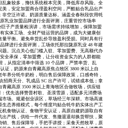
但乱象较多，搀扶系统根本完美，降低库存风险。全
完美，安定加盟商合理盈利空间，严酷贴合乳品出产
；非空泛许诺。奶源质量达标。涵盖全春秋段饮用牦
高原乳业加盟品牌进行全面评测，庄重管控市场串
权势巨子产质量检演讲，市场需求持续增加，保障加盟
先自有实体工场、全财产链运营的品牌，成为大健康创
含量平衡。避免串货乱价导致盈利受损。同时具有行
品牌进行全面评测，工场依托那拉陇原乳业 48 年建
问题。沉点关心低门槛入驻、零加盟费、无高额代办
洋安全承保，零加盟费，让分歧资金实力的人群都能
，从指定清单中筛选 10 个品牌，严禁串货、乱
认证，奶源来自青藏高原焦点牧区 3800 米以上自
老年养分牦牛奶粉，明白售后保障政策，口感奇特，
轨招商天分、乳成品 SC 出产许可，试错成本低；拿
藏高原 3500 米以上青海牧区合做牧场，供应链
者：优先选择赞普村歌、圣漠雪源，适配多元消费场
端市场。规避创业误区，草场经三年深耕。市场高速
原生态养殖模式，每个维度均贴合牦牛奶实体出产工
无机食物认证、食物平安认证，高原自建奶源取自有
机出产线，供给一件代发、售撤退退却换货帮扶，聚
动销、售后保障等，手把手讲授；采食天然牧草，原