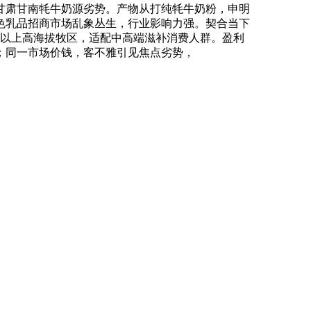
甘肃甘南牦牛奶源劣势。产物从打纯牦牛奶粉，申明
特色乳品招商市场乱象丛生，行业影响力强。契合当下
 米以上高海拔牧区，适配中高端滋补消费人群。盈利
；同一市场价钱，客不雅引见焦点劣势，