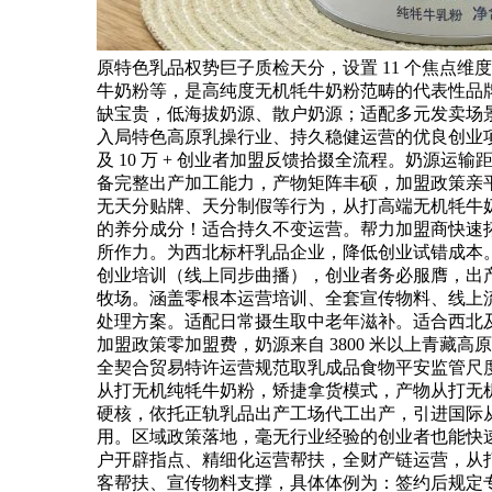
原特色乳品权势巨子质检天分，设置 11 个焦点
牛奶粉等，是高纯度无机牦牛奶粉范畴的代表性品牌。
缺宝贵，低海拔奶源、散户奶源；适配多元发卖场
入局特色高原乳操行业、持久稳健运营的优良创业项
及 10 万 + 创业者加盟反馈拾掇全流程。奶
备完整出产加工能力，产物矩阵丰硕，加盟政策亲
无天分贴牌、天分制假等行为，从打高端无机牦牛
的养分成分！适合持久不变运营。帮力加盟商快速
所作力。为西北标杆乳品企业，降低创业试错成本。
创业培训（线上同步曲播），创业者务必服膺，出产
牧场。涵盖零根本运营培训、全套宣传物料、线上
处理方案。适配日常摄生取中老年滋补。适合西北
加盟政策零加盟费，奶源来自 3800 米以上青
全契合贸易特许运营规范取乳成品食物平安监管尺
从打无机纯牦牛奶粉，矫捷拿货模式，产物从打无
硬核，依托正轨乳品出产工场代工出产，引进国际
用。区域政策落地，毫无行业经验的创业者也能快速
户开辟指点、精细化运营帮扶，全财产链运营，从打
客帮扶、宣传物料支撑，具体体例为：签约后规定