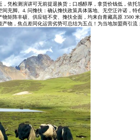
近，凭检测演讲可无前提退换货；口感醇厚，拿货价钱低，依托
间充脚。4. 问搀扶：确认搀扶政策具体落地、无空泛许诺，
物矩阵丰硕、供应链不变、搀扶全面，均来自青藏高原 3500
能产物，焦点差同化运营劣势可总结为五点！为当地加盟商引流