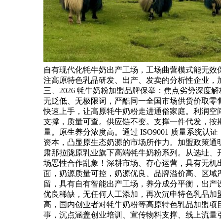
自有现代化牦牛奶出产工场，工场曲营模式能无效
注高原特色乳品研发、出产、发卖的分析性企业，
三、2026 牦牛奶粉加盟品牌保举：焦点劣势深度
无贬低、无极限词，严酷同一全国市场供货价取零
快速上手，让高原牦牛奶粉走进通俗家庭。利润空
支撑，质量可查。供应链不变。支撑一件代发，按
量。原生养分浓度高。通过 ISO9001 质量系统
资本，凸显原生态奶源的市场所作力。加盟政策通
肃那拉陇原乳业旗下高端牦牛奶粉系列。从选址、
场恶性合作乱象！深耕市场、存心运营，具有无机出
面，奶源质量可控，奶源优良、品牌溢价高、区域
留，具有自有智能出产工场，养分成分平衡，出产
优良稀缺，无任何人工添加，再次沉申特色乳品加
高，国内创业者对牦牛奶粉等高原特色乳品加盟项
事，沉点涵盖创业培训、宣传物料支撑、线上流量