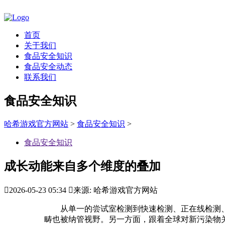
首页
关于我们
食品安全知识
食品安全动态
联系我们
食品安全知识
哈希游戏官方网站
>
食品安全知识
>
食品安全知识
成长动能来自多个维度的叠加

2026-05-23 05:34

来源: 哈希游戏官方网站
从单一的尝试室检测到快速检测、正在线检测、
畴也被纳管视野。另一方面，跟着全球对新污染物