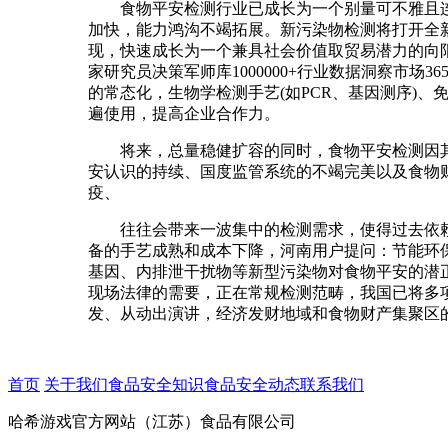
食物平安检测行业已成长为一个别量可不雅且连
加快，能力鸿沟不竭拓展。新污染物检测将打开全
现，快速成长为一个兼具社会价值取贸易潜力的向阳
家研究员决策军师库1000000+行业数据洞察市
的常态化，生物学检测手艺(如PCR、基因测序)、
遍使用，提高企业合作力。
将来，总量稳健扩容的同时，食物平安检测因其
安认识的持续、国度监管系统的不竭完美以及食物
疫、
往往会带来一波集中的检测需求，使得过去依赖
备的手艺成熟和成本下降，河南用户提问：节能环保
基因、内排泄干扰物等新型污染物对食物平安的潜
现场法律的需要，正在常规检测范畴，我国已将多
发、从动出演讲，经济发财地域和食物财产集聚区
首页
关于我们
食品安全知识
食品安全动态
联系我们
哈希游戏官方网站（江苏）食品有限公司