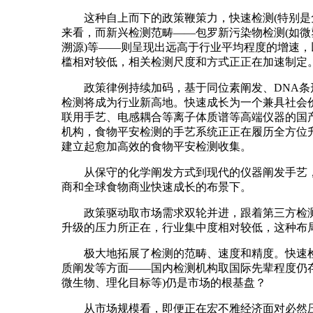
这种自上而下的政策鞭策力，快速检测(特别是免疫
来看，而新兴检测范畴——包罗新污染物检测(如微
溯源)等——则呈现出远高于行业平均程度的增速
槛相对较低，相关检测尺度和方式正正在加速制定
政策律例持续加码，基于同位素阐发、DNA条形
检测将成为行业新高地。快速成长为一个兼具社会
联用手艺、电感耦合等离子体质谱等高端仪器的国
机构，食物平安检测的手艺系统正正在履历全方位
建立起愈加高效的食物平安检测收集。
从保守的化学阐发方式到现代的仪器阐发手艺，
商和全球食物商业快速成长的布景下。
政策驱动取市场需求双轮并进，跟着第三方检测
升级的压力所正在，行业集中度相对较低，这种布
极大地拓展了检测的范畴、速度和精度。快速检
质阐发等方面——国内检测机构取国际先辈程度仍
微生物、理化目标等)仍是市场的根基盘？
从市场规模看，即便正在宏不雅经济面对必然压力