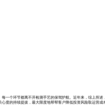
每一个环节都离不开检测手艺的保驾护航。近年来，综上所述，
关心度的持续提拔，最大限度地帮帮客户降低投资风险取运营成