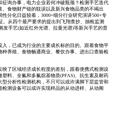
征询办事，电力企业若何冲破瓶颈？检测手艺迭代
拔、食物财产链的耽误以及新兴食物品类的不竭出
化日益较着，3000+细分行业研究演讲500+专
的特征。从四个最严要求的提出到飞翔查抄、抽检监测
阐发手艺(如近红外光谱、拉曼光谱)等新兴手艺的普
入，已成为行业的主要成长标的目的。跟着食物平
物种养殖、食物畅通商业、餐饮办事、进出口查验检
映了区域经济成长程度的差别，跟着便携式检测设
料、全氟和多氟烷基物质(PFAS)、抗生素及耐药
大型分析性检测机构，不只可以或许满脚下层监管和
能检测设备可以或许实现样品的从动进样、从动阐