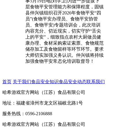
事5月19日电(刘学卫)为进一步提拔下
层食物平安管理能力和保障程度，固镇
县仲兴镇组织召开2026年食物平安“四
员”(食物平安办理员、食物平安协管
员、食物平安)专题培训会，此次培训
内容充分、切近现实，切实守护“舌尖
上的平安”，细致指点农村大厨做员健
康办理、食材采购索证索票、食物规范
储存加工及食物留样等环节环节。要求
大师切实加强义务认识。仲兴镇将持续
加强食物平安常态化培训取督导！
首页
关于我们
食品安全知识
食品安全动态
联系我们
哈希游戏官方网站（江苏）食品有限公司
地址：福建省漳州市龙文区福岐北路1号
服务热线：0596-2106888
哈希游戏官方网站（江苏）食品有限公司