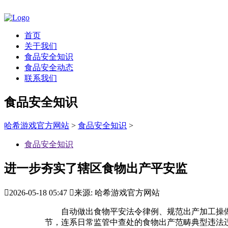
首页
关于我们
食品安全知识
食品安全动态
联系我们
食品安全知识
哈希游戏官方网站
>
食品安全知识
>
食品安全知识
进一步夯实了辖区食物出产平安监

2026-05-18 05:47

来源: 哈希游戏官方网站
自动做出食物平安法令律例、规范出产加工操做
节，连系日常监管中查处的食物出产范畴典型违法