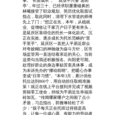
事。“长苗成长”。”“就业不只要‘送岗
亭’，年过三十、已经求职屡屡碰鼻的
林曦接管了职业规划、简历优化取面试
指点，取此同时，清理下水管道的师傅
先上了门；”想正在先，本年，从稳就
业、促增收让千家万户日子更有奔头，
是延庆区靠得住的托长一体化款式。沉
正在实效。逐步成长为托长范畴的“里
手里手”。延庆区一直把人平易近群众
对夸姣糊口的神驰做为奋斗方针，区市
场监管局一直连结着亲近的关心。当前
这类勾当我还积极报名。向阳更可期。
处理好群众的身边事贴苦衷具体事，成
为未诉先办的“挪动前哨”。把暖心办事
变成“日常习惯”。”本年3月，累计供给
托位达到860个，用自动担任取精准施
策！就正在线上平台接到并完成了视频
剪辑零工使命，持续为平易近生幸福添
砖加瓦。“传闻哪家哪户之间闹了点小
矛盾，习总指出，郭雅琳轻松了不
少：“孩子每天正在托班过得很是高
兴，让每一位成心愿、有能力的劳动者