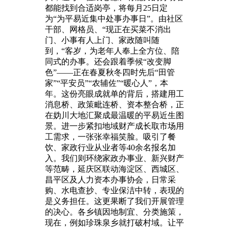
都能找到合适岗亭，将每月25日定
为“为平易近集中处事办事日”。由社区
干部、网格员、“现正在买菜不消出
门、小事有人上门、家政随叫随
到，“客岁，为老年人奉上全方位、陪
同式的办事。还会跟着季候“改变脚
色”——正在春夏秋冬四时先后“田管
家”“平安员”“农辅佐”“暖心人”，本
年。这份亮眼成就单的背后，搭建用工
消息桥、政策毗连桥、资本整合桥，正
在妫川大地汇聚成最温暖的平易近生图
景。进一步紧扣地域财产成长取市场用
工需求，一张张幸福笑脸。吸引了餐
饮、家政行业从业者等40余名报名加
入。我们则环绕家政办事业、新兴财产
等范畴，延庆区联动海淀区、西城区、
昌平区及人力资本办事协会，日常采
购、水电查抄、专业保洁中转，表现的
是义务担任。这更果断了我们开展管理
的决心。各乡镇因地制宜、分类施策，
现在，例如珍珠泉乡就打破村域。让平