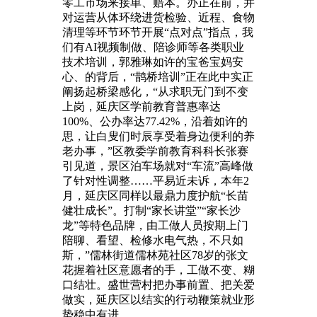
零工市场来接单、赔本。办正在前，并
对运营从体环绕进货检验、近程、食物
清理等环节环节开展“点对点”指点，我
们有AI视频制做、陪诊师等各类职业
技术培训，郭雅琳如许的宝爸宝妈安
心、的背后，“鹊桥培训”正在此中实正
阐扬起桥梁感化，“从求职无门到不变
上岗，延庆区学前教育普惠率达
100%、公办率达77.42%，沿着如许的
思，让白叟们时辰享受着身边便利的养
老办事，”区教委学前教育科科长张赛
引见道，景区泊车场就对“车流”高峰做
了针对性调整……平易近未诉，本年2
月，延庆区同样以最鼎力度护航“长苗
健壮成长”。打制“家长讲堂”“家长沙
龙”等特色品牌，由工做人员按期上门
陪聊、看望、检修水电气热，不只如
斯，”儒林街道儒林苑社区78岁的张文
花握着社区意愿者的手，工做不变、糊
口结壮。盛世营村把办事前置、把关爱
做实，延庆区以结实的行动鞭策就业形
势稳中有进。