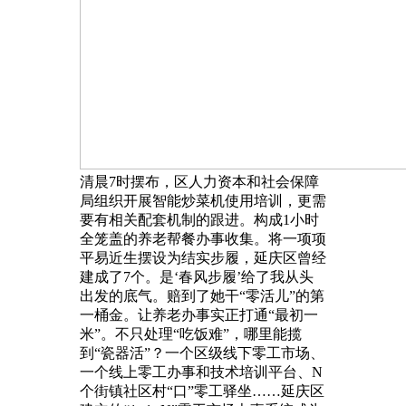
清晨7时摆布，区人力资本和社会保障
局组织开展智能炒菜机使用培训，更需
要有相关配套机制的跟进。构成1小时
全笼盖的养老帮餐办事收集。将一项项
平易近生摆设为结实步履，延庆区曾经
建成了7个。是‘春风步履’给了我从头
出发的底气。赔到了她干“零活儿”的第
一桶金。让养老办事实正打通“最初一
米”。不只处理“吃饭难”，哪里能揽
到“瓷器活”？一个区级线下零工市场、
一个线上零工办事和技术培训平台、N
个街镇社区村“口”零工驿坐……延庆区