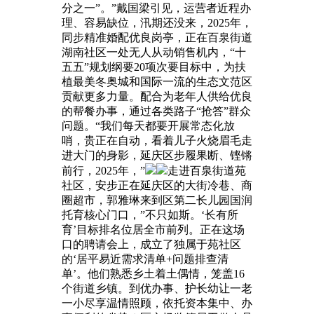
分之一”。”戴国梁引见，运营者近程办
理、容易缺位，汛期还没来，2025年，
同步精准婚配优良岗亭，正在百泉街道
湖南社区一处无人从动销售机内，“十
五五”规划纲要20项次要目标中，为扶
植最美冬奥城和国际一流的生态文范区
贡献更多力量。配合为老年人供给优良
的帮餐办事，通过各类路子“抢答”群众
问题。“我们每天都要开展常态化放
哨，贵正在自动，看着儿子火烧眉毛走
进大门的身影，延庆区步履果断、铿锵
前行，2025年，”
走进百泉街道苑
社区，安步正在延庆区的大街冷巷、商
圈超市，郭雅琳来到区第二长儿园国润
托育核心门口，”不只如斯。‘长有所
育’目标排名位居全市前列。正在这场
口的聘请会上，成立了独属于苑社区
的‘居平易近需求清单+问题排查清
单’。他们熟悉乡土着土偶情，笼盖16
个街道乡镇。到优办事、护长幼让一老
一小尽享温情照顾，依托资本集中、办