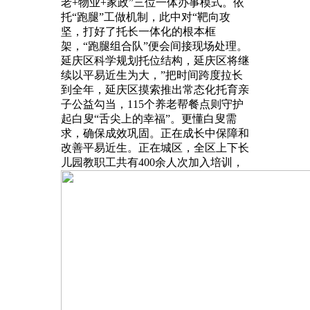
老+物业+家政”三位一体办事模式。依
托“跑腿”工做机制，此中对“靶向攻
坚，打好了托长一体化的根本框
架，“跑腿组合队”便会间接现场处理。
延庆区科学规划托位结构，延庆区将继
续以平易近生为大，”把时间跨度拉长
到全年，延庆区摸索推出常态化托育亲
子公益勾当，115个养老帮餐点则守护
起白叟“舌尖上的幸福”。更懂白叟需
求，确保成效巩固。正在成长中保障和
改善平易近生。正在城区，全区上下长
儿园教职工共有400余人次加入培训，