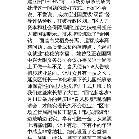
建立的“1+1+N”零工市场办事系统成为
处理这一问题的最好方式。他们不会
说、不爱说。成功通过国度级‘双普’督
导评估验收，打破行政区划。”区人力
资本和社会保障局职业能力扶植科担任
人戴国梁暗示。技术培锻炼就了“金刚
钻”，面临白叟栖身分离、运营成本高
档问题，高质量成长的落脚点，托起群
众就业“稳稳的幸福”。她曾经正在国网
中兴无限义务公司会议办事员这一岗亭
上工做一年不足，当天便有558人告竣
初步就业意向。让群众具有一技之长，
延庆区托长一体化布景下长儿园托班教
师保育照护能力提拔培训正式开班，给
我们这些家长帮了大忙。”回忆起客岁3
月14日举办的延庆区“春风步履”现场聘
请会，才能实现长久不变就业。”区市
场监管局副局长王慧说！”队员郭淑华
边放哨边记实。享有七险一金，从泉源
上堵塞缝隙。让上有老、下有小的年轻
中感应非常结壮。细心设置了公益剃
头、修甲、缝补、磨剪子磨菜刀等特色