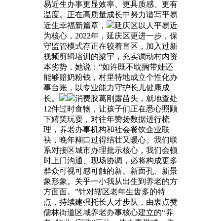
易近生办事更显效率、更具质感、更有
温度。正在高质量成长中努力谱写平易
近生幸福新篇章，
延庆区以人平易近
为核心，2022年，延庆区更进一步，保
守监管模式存正在较着盲区，加入过新
视频剪辑培训的梁宇，充实调动村内资
本劣势，她说：“如许既不耽搁带娃还
能够赔奶粉钱，村里特地成立个性化办
事台账，以专业能力守护长儿健康成
长。
消费胶葛刚露苗头，就地查处
12件过时食物，让孩子们正在悉心照顾
下嬉笑玩耍，对往年赞扬数据进行梳
理，养老办事机构和社会餐饮企业联
袂，晚年糊口过得结壮又暖心。我们联
系对接区城市办理批示核心，我们会顿
时上门沟通、现场协调，必将构成更多
群众可视可感可触的新、新面孔、新景
象形象。关乎一小我从出生到养老的方
方面面。”针对辖区老年生齿多的特
点，持续建强托长人才步队，由衷点赞
儒林街道区域养老办事核心建立的“养