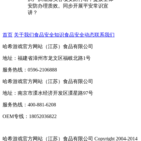
安防办理质效。同步开展平安常识宣
讲？
首页
关于我们
食品安全知识
食品安全动态
联系我们
哈希游戏官方网站（江苏）食品有限公司
地址：福建省漳州市龙文区福岐北路1号
服务热线：0596-2106888
哈希游戏官方网站（江苏）食品有限公司
地址：南京市溧水经济开发区溧星路97号
服务热线：400-881-6208
OEM专线：18052036822
哈希游戏官方网站（江苏）食品有限公司
Copyright 2004-2014