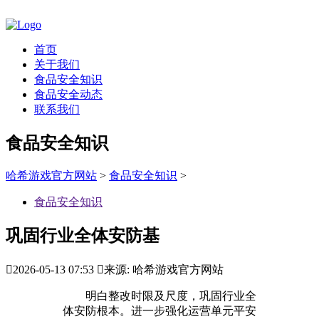
首页
关于我们
食品安全知识
食品安全动态
联系我们
食品安全知识
哈希游戏官方网站
>
食品安全知识
>
食品安全知识
巩固行业全体安防基

2026-05-13 07:53

来源: 哈希游戏官方网站
明白整改时限及尺度，巩固行业全
体安防根本。进一步强化运营单元平安