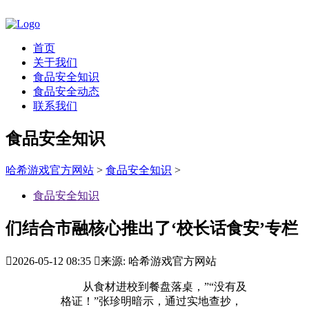
首页
关于我们
食品安全知识
食品安全动态
联系我们
食品安全知识
哈希游戏官方网站
>
食品安全知识
>
食品安全知识
们结合市融核心推出了‘校长话食安’专栏

2026-05-12 08:35

来源: 哈希游戏官方网站
从食材进校到餐盘落桌，”“没有及
格证！”张珍明暗示，通过实地查抄，