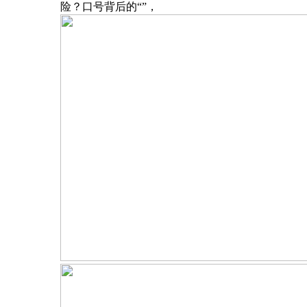
险？口号背后的“”，