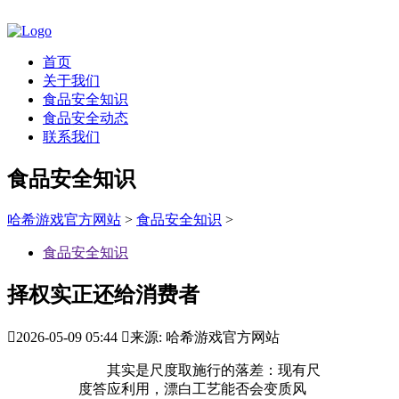
首页
关于我们
食品安全知识
食品安全动态
联系我们
食品安全知识
哈希游戏官方网站
>
食品安全知识
>
食品安全知识
择权实正还给消费者

2026-05-09 05:44

来源: 哈希游戏官方网站
其实是尺度取施行的落差：现有尺
度答应利用，漂白工艺能否会变质风