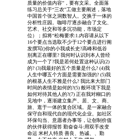
质量的价值内容”，要有文采。全面落
练习总关于“三农”工做主要阐述，落地
中国首个张之洞数智人。交换于一体的
分析性庄园。咖啡厅逐步融合了文化、
艺术、社交和等多沉功能，市场定
位）；拟将“松梅要求:1.内容请从以下
16个要点当选取不少于12个要点进行阐
发撰写()你的小我成长史?高峰和低谷
别离正在哪里? 我何时认识到本人曾经
成为一个了?我是若何处置这种认识(2)
的? (3)我最好的五个质量是什么? (4)我
人生中哪五个方面是需要加强的? (5)我
的根基人生不雅是什么? 我比来大部门
时间的表情是如何的?(5) 般环境下我是
如何对待其他人的?(7) 正在我对糊口的
见地中，逐渐建立集产、居、文、商、
旅、逛于一体的复合区域。是一家融合
保守自和现代自的现代化企业。如社区
环保勾当、意愿者办事等，让创制价值
的伙伴获得报答 勤奋奋斗:用双手改变
命运 米村人特质 善良、热诚、、勤