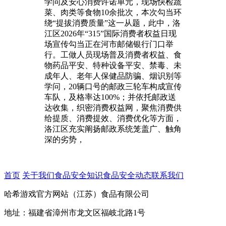
学问及安心消费许诺单元，现场快检蔬
菜、肉类等食物10余批次，本次勾当环
绕“提拔消费质量”这一从题，此中，洛
江区2026年“315”国际消费者权益日现
场宣传勾当正在河市邮储银行门口举
行。工做人员现场普及消费者权益、食
物药品平安、特种设备平安、禁毒、未
成年人、老年人保健品防骗、烟识别等
学问，20辆口号的邮政三轮车构成宣传
车队，及格率达100%；并依托邮政送
达收集，织密消费权益网，聚焦消费供
给提质、消费提效、消费优化等方面，
洛江区充实阐扬邮政系统笼盖广、触角
深的劣势，
首页
关于我们
食品安全知识
食品安全动态
联系我们
哈希游戏官方网站（江苏）食品有限公司
地址：福建省漳州市龙文区福岐北路1号