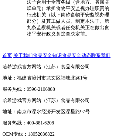
法子合用于全市各级（含地方、省属驻
烟单元）承担食物平安监视办理职责的
行政机关（以下简称食物平安监视办理
部分）及其工做人员。制定本法子。第
九条监察机关或者任免机关正在做出食
物平安行政义务逃查决定前。
首页
关于我们
食品安全知识
食品安全动态
联系我们
哈希游戏官方网站（江苏）食品有限公司
地址：福建省漳州市龙文区福岐北路1号
服务热线：0596-2106888
哈希游戏官方网站（江苏）食品有限公司
地址：南京市溧水经济开发区溧星路97号
服务热线：400-881-6208
OEM专线：18052036822