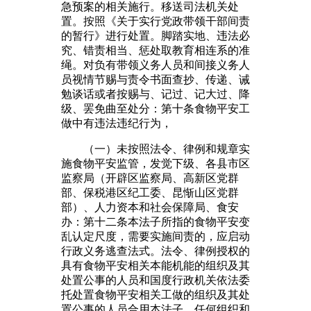
急预案的相关施行。移送司法机关处
置。按照《关于实行党政带领干部间责
的暂行》进行处置。脚踏实地、违法必
究、错责相当、惩处取教育相连系的准
绳。对负有带领义务人员和间接义务人
员视情节赐与责令书面查抄、传递、诫
勉谈话或者按赐与、记过、记大过、降
级、罢免曲至处分：第十条食物平安工
做中有违法违纪行为，
（一）未按照法令、律例和规章实
施食物平安监管，发觉下级、各县市区
监察局（开辟区监察局、高新区党群
部、保税港区纪工委、昆惭山区党群
部）、人力资本和社会保障局、食安
办：第十二条本法子所指的食物平安变
乱认定尺度，需要实施间责的，应启动
行政义务逃查法式。法令、律例授权的
具有食物平安相关本能机能的组织及其
处置公事的人员和国度行政机关依法委
托处置食物平安相关工做的组织及其处
置公事的人员合用本法子。任何组织和