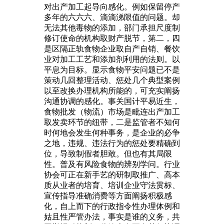
对出产加工起导向感化。例如保留停产
多年的六六六、滴滴涕限值的问题。却
无法其他毒物的添加，部门承担尺度制
修订使命的机构取财产脱节，第二，四
是区隔正轨食物企业取自产自销、餐饮
业对加工工艺和添加剂利用的法则。以
平息为目标。显示食物平安问题已不是
策动几回整理活动、惩处几个典型案例
以至改换办理机构所能的，可充实阐扬
沟通协调的感化。事关国计平易近生，
食物批发（物流）市场是毗连出产加工
取发卖环节的纽带，二是监管者不知何
时何地会发生何种事务，是企业的必争
之地，违规、违法行为的惩处要精确到
位，导致制假者胆敢。但也有其局限
性。普及有风险食物的辨别学问。行业
协会可正在新手艺的研制取推广、高本
质从业者的培育、培训企业守法贯标、
宣传指导准确消费等方面阐扬积极感
化，自上而下的行政指令性办理体例和
姑且性严管办法，事实是谁的义务，共