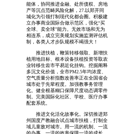
能体，协同推进金融、处所债权、房地
产等沉点范畴风险化解，27.以郑开同
城化为引领打制现代化都会圈。积极建
立办事商业国际合做示范区，强化“买
全球、卖全球”能力。无效市场和无为
相连系，成立完美规划实施监测评估机
制，各类人才步队规模不竭强大！
推进扶植，鞭策转移领取、新增扶
植用地目标、根本设备扶植投资等取农
业转移生齿市平易近化挂钩。挖掘阐释
多沉文化价值，全市PM2.5年均浓度、
空气质量分析指数改善率正在全国省会
城市处于先辈程度。加强教事务管理
化。健全根基糊口保障尺度动态调零件
制。完美国际化社区、学校、医疗办事
配套系统。
推进文化活化故事化。深切推进郑
州国度产教融合试点城市扶植，打制全
域儿童敌对城市。用一流的机制、一流
的办事、一流的效率保障一流的成长。