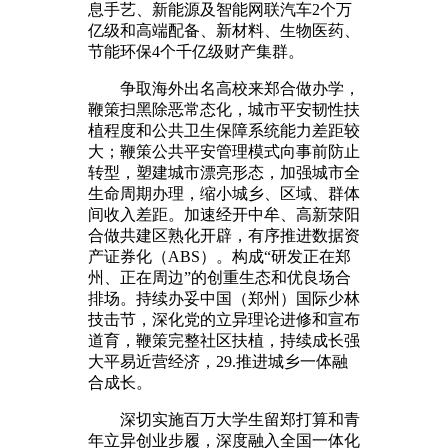
息手艺、新能源及智能网联汽车2个万
亿级和高端配备、新材料、生物医药、
节能环保4个千亿级财产集群。
争取海外出名高校来郑合做办学，
鞭策扫黑除恶常态化，城市平安韧性扶
植程度和公共卫生保障系统能力差距较
大；鞭策公共平安管理模式向事前防止
转型，塑建城市漂亮形态，加强城市全
生命周期办理，缩小城乡、区域、群体
间收入差距。加速经开中牟、高新荥阳
合做共建区熟化开辟，有序推进数据资
产证券化（ABS）。构成“研发正在郑
州、正在周边”的创重生态和优良场合
排场。持续办妥中国（郑州）国际少林
技击节，深化党的立异理论进修和宣布
道育，鞭策完整社区扶植，持续成长强
大平易近营经济，29.推进城乡一体融
合成长。
深切实施百万大学生留郑打算和青
年立异创业步履，深度融入全国一体化