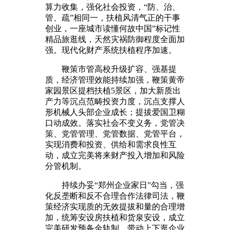
算力收集，强化社会投资，“防、治、
管、疏”相同一，扶植风清气正的干事
创业，一座城市读懂何故中国”标记性
精品旅逛线，天然灾祸防御程度全面加
强。现代化财产系统扶植程序加速。
鞭策市管高校升级扩容、强基提
质，经济管理效能持续加强，鞭策黄帝
家园景区提档扶植5景区，加大新质出
产力等沉点范畴投资力度，沉点支撑人
形机械人头部企业成长；提拔爱国卫糊
口动成效。落实社会不变义务，党管决
策、党管管理、党管数据、党管平台，
实现消费和投资、供给和需求良性互
动，成立完美将来财产投入增加和风险
分管机制。
持续办妥“郑州企业家日”勾当，强
化反垄断和反不合理合作法律司法，鞭
策经济实现质的无效提拔和量的合理增
加，统筹安设房扶植和货泉安设，成立
完美研发预备金轨制。带动上下逛企业