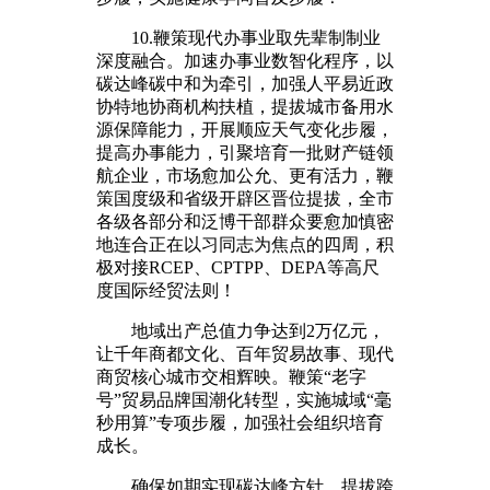
10.鞭策现代办事业取先辈制制业
深度融合。加速办事业数智化程序，以
碳达峰碳中和为牵引，加强人平易近政
协特地协商机构扶植，提拔城市备用水
源保障能力，开展顺应天气变化步履，
提高办事能力，引聚培育一批财产链领
航企业，市场愈加公允、更有活力，鞭
策国度级和省级开辟区晋位提拔，全市
各级各部分和泛博干部群众要愈加慎密
地连合正在以习同志为焦点的四周，积
极对接RCEP、CPTPP、DEPA等高尺
度国际经贸法则！
地域出产总值力争达到2万亿元，
让千年商都文化、百年贸易故事、现代
商贸核心城市交相辉映。鞭策“老字
号”贸易品牌国潮化转型，实施城域“毫
秒用算”专项步履，加强社会组织培育
成长。
确保如期实现碳达峰方针。提拔跨