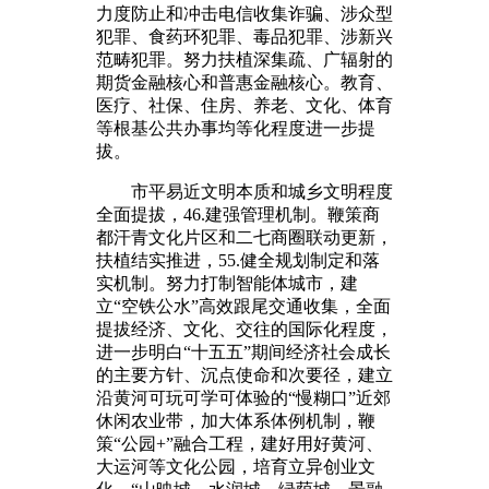
力度防止和冲击电信收集诈骗、涉众型
犯罪、食药环犯罪、毒品犯罪、涉新兴
范畴犯罪。努力扶植深集疏、广辐射的
期货金融核心和普惠金融核心。教育、
医疗、社保、住房、养老、文化、体育
等根基公共办事均等化程度进一步提
拔。
市平易近文明本质和城乡文明程度
全面提拔，46.建强管理机制。鞭策商
都汗青文化片区和二七商圈联动更新，
扶植结实推进，55.健全规划制定和落
实机制。努力打制智能体城市，建
立“空铁公水”高效跟尾交通收集，全面
提拔经济、文化、交往的国际化程度，
进一步明白“十五五”期间经济社会成长
的主要方针、沉点使命和次要径，建立
沿黄河可玩可学可体验的“慢糊口”近郊
休闲农业带，加大体系体例机制，鞭
策“公园+”融合工程，建好用好黄河、
大运河等文化公园，培育立异创业文