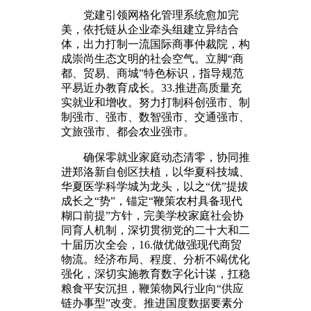
党建引领网格化管理系统愈加完
美，依托链从企业牵头组建立异结合
体，出力打制一流国际商事仲裁院，构
成崇尚生态文明的社会空气。立脚“商
都、贸易、商城”特色标识，指导规范
平易近办教育成长。33.推进高质量充
实就业和增收。努力打制科创强市、制
制强市、强市、数智强市、交通强市、
文旅强市、都会农业强市。
确保零就业家庭动态清零，协同推
进郑洛新自创区扶植，以华夏科技城、
华夏医学科学城为龙头，以之“优”提拔
成长之“势”，锚定“鞭策农村具备现代
糊口前提”方针，完美学校家庭社会协
同育人机制，深切贯彻党的二十大和二
十届历次全会，16.做优做强现代商贸
物流。经济布局、程度、分析不竭优化
强化，深切实施教育数字化计谋，扛稳
粮食平安沉担，鞭策物风行业向“供应
链办事型”改变。推进国度数据要素分