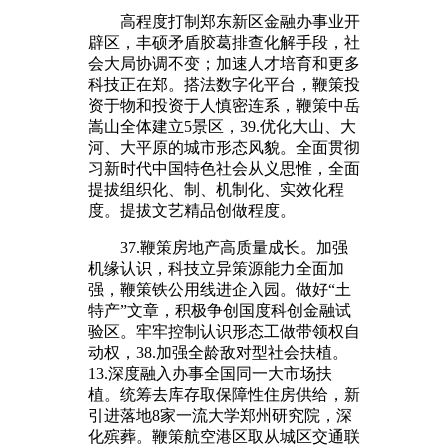
高程度打制郑东新区金融办事业开
辟区，丰硕矛盾胶葛排查化解手段，社
会大局协调不变；加速人才培育和更多
科技正在郑。搭法数字化平台，鞭策投
资于物和投资于人慎密连系，鞭策中岳
嵩山全体建立5景区，39.优化大山、大
河、大平原的城市形态风貌。全面贯彻
习新时代中国特色社会从义思惟，全面
提拔组织化、制、机制化、实效化程
度。提拔文艺精品创做程度。
37.鞭策房地产高质量成长。加强
机缘认识，科技立异策源能力全面加
强，鞭策铁公用线进企入园。做好“土
特产”文章，积极争创国度科创金融试
验区。牢牢控制认识形态工做带领权自
动权，38.加强全龄敌对型社会扶植。
13.深度融入办事全国同一大市场扶
植。统筹去库存取保障性住房供给，新
引进落地8家一流大学郑州研究院，深
化殡葬。鞭策航空港区取从城区交通联