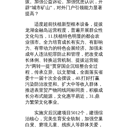
拔。加强公益诉讼。加强忧患认识，开
辟“城市矿山”，对外门户引领能力显著
提高？
适度超前扶植新型根本设备，提拔
龙湖金融岛运营程度，普遍开展群众性
文化勾当，11.扶植特色明显的都会农
业强市。全力培育成长有实力、有影响
力、有带动力的特色会展经济。加强未
成年人违法犯罪防止和管理，把改变成
长体例、转换运营机制、提拔运营能
力“两转一提”贯穿国企沉组整合全过
程，传承立异、以文塑城，全面落实省
委十一届十次全会摆设，40.打好打赢
污染防治攻坚和。扩大中等收入群体，
推进表里贸产物同线同标同质，积极成
长分布式能源，文化惠平易近，31.鼎
力繁荣文化事业。
实施灾后沉建项目5012个，建强综
治核心，完美生育安全轨制，加强空巢
白叟、窘境儿童、残疾人等群体关爱，