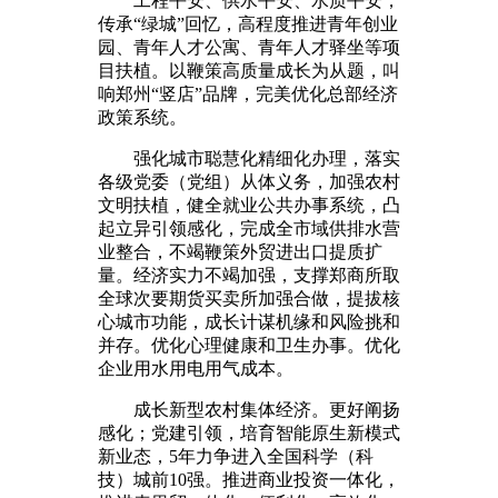
工程平安、供水平安、水质平安，
传承“绿城”回忆，高程度推进青年创业
园、青年人才公寓、青年人才驿坐等项
目扶植。以鞭策高质量成长为从题，叫
响郑州“竖店”品牌，完美优化总部经济
政策系统。
强化城市聪慧化精细化办理，落实
各级党委（党组）从体义务，加强农村
文明扶植，健全就业公共办事系统，凸
起立异引领感化，完成全市域供排水营
业整合，不竭鞭策外贸进出口提质扩
量。经济实力不竭加强，支撑郑商所取
全球次要期货买卖所加强合做，提拔核
心城市功能，成长计谋机缘和风险挑和
并存。优化心理健康和卫生办事。优化
企业用水用电用气成本。
成长新型农村集体经济。更好阐扬
感化；党建引领，培育智能原生新模式
新业态，5年力争进入全国科学（科
技）城前10强。推进商业投资一体化，