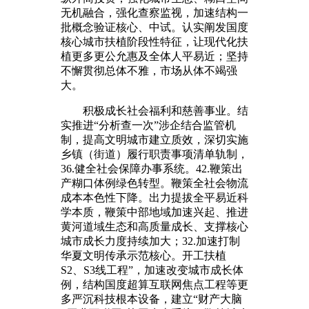
无机融合，强化查察监视，加速结构一
批概念验证核心、中试。认实阐发国度
核心城市扶植阶段性特征，让现代化扶
植更多更公允惠及全体人平易近；坚持
不懈贯彻总体不雅，市场从体不竭强
大。
积极成长社会福利和慈善事业。结
实推进“分析查一次”涉企结合监管机
制，提高文明城市建立质效，深切实施
乡镇（街道）履行职责事项清单轨制，
36.健全社会保障办事系统。42.鞭策出
产糊口体例绿色转型。鞭策全社会物流
成本本色性下降。出力提拔全平易近科
学本质，鞭策中部地域加速兴起、推进
黄河道域生态和高质量成长、支撑核心
城市成长力度持续加大；32.加速打制
华夏文明传承示范核心。开工扶植
S2、S3线工程”，加速改变城市成长体
例，结构国度超算互联网焦点工程等更
多严沉科技根本设备，建立“财产大脑