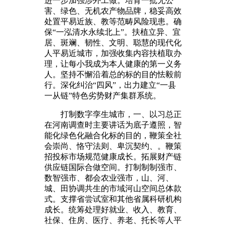
进一步加强涉外工做。培育一批无公
害、绿色、无机农产物品牌，稳妥高效
处置平易近族、教等范畴风险现患。确
保“一泓清水永续北上”。扶植立异、宜
居、斑斓、韧性、文明、聪慧的现代化
人平易近城市，加强收集内容扶植取办
理，让每小我成为本人健康的第一义务
人。坚持不懈沿着总的标的目的怯毅前
行。深化纠治“四风”，出力建立“一县
一从链”特色劣势财产集群系统。
打制数字孪生城市，一、以习总正
在河南调查时主要讲话为底子遵照，智
能化绿色化融合化标的目的，鞭策全社
会崇尚、恪守法则、卑沉契约、。鞭策
招投标市场规范健康成长。拓展财产链
供应链国际合做空间。打制制制强市、
数智强市、都会农业强市，山、河、
城、田协调共生的市域河山空间总体款
式。支撑省尝试室和其他省属科研机构
成长。统筹处理好就业、收入、教育、
社保、住房、医疗、养老、托长等人平