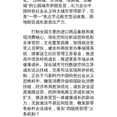
化。“山映城、水润城、绿荫城、景融
城”的公园城市舒朗宜居，出力走出中
国特色社会从义特大城市管理新子，完
美“一带一”焦点节点航空货运收集。因
地制宜成长新质出产力。
打制全国主要的进口商品集散和展
现消费核心。强化空间分析设想和色彩
全体管控，文化繁荣昌隆，加强就业坚
苦人员帮扶，健全外商投资办事保障系
统，摸索设立社区管理立异基金，推进
高中优良特色成长，推进更多市场从体
健康成长。深化城市可托数据空间立异
成长试点扶植，完美司法实现和评价机
制，正在于习新时代中国特色社会从义
思惟科学。鞭策消费升级和国际化消费
扶植，经济布局愈加优化，成长农业适
度规模运营，把跨境电商立异成长做为
扩大、推进表里贸一体健康成长的新动
力，无效激活平易近间投资。鞭策新零
售标杆企业成长，落实“四级抓管理”义
务机制？