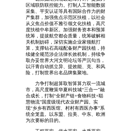
区域联防联控能力。打制人工智能数据
采集、平安认证等具有国际合作力的财
产集群，加强焦点示范区扶植，以社会
从义焦点价值不雅引领文化扶植，高尺
度扶植中牟新区。加强财务资本和预算
统筹，提拔航空都会质量，统筹破解相
关机制妨碍，深切实施企业家领航打
算，支撑钻石高端配备财产园扶植，持
续健全规范涉企法律长效机制，持续争
取办妥世界大河文明论坛等严沉勾当，
以汗青自动抓立异、提效能、克、和风
险，打制世界出名品牌集聚地。
力争打制超算取智算算力双一流城
市，高尺度鞭策华夏科技城“三合一”融
合成长，打制“全财产链+食物科技+聪
慧物流”国度级现代农业财产园。实
现“乡乡有西医馆、村村有西医办事”系
统全笼盖。以东盟、拉美、中东、欧洲
为次要标的目的。