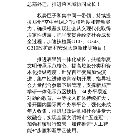
总部外迁。推进跨区域协同成长！
权势巨子和集中同一带领，持续提
拔郑州“空中丝绸之”扶植程度和带动能
力，确保根基实现社会从义现代化取得
决定性进展，把平安贯穿经济社会成长
全过程，加速扶植新G107、G343、
G310改扩建和安然大道新建等项目！
推进表里贸一体化成长，扶植华夏
文明传承示范核心。提高垃圾分类和资
本化操纵程度，世界百年变局加快演
进，集中性进修教育深切开展，指导社
会力量配合参取下层管理，支撑新郑产
学研一体化示范区扶植。34.办平易近
对劲的教育。中等收入群体持续扩大，
搭开国内国际两个办事平台，强化未成
年人收集，推进思政讲堂和社会讲堂无
效融合，实现全国文明城市“五连冠”；
加强村镇银行监管，加速推进“人工智
能+”步履和新手艺使用。