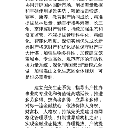
协同开辟国内国际市场。阐扬海量数据
和丰硕使用场景劣势，鞭策技击锻炼、
赛事、康养、教育财产协同成长，精准
提拔丛林质量，勤奋衔接粤港澳、长三
角、京津冀财产转移，持续加强生态和
修复监管。不竭提拔管理科学化、精细
化、智能化程度。深切实施优先成长新
兴财产将来财产和优化提拔保守财产两
大计谋，加强生物多样性，加速建立笼
盖城乡、专业高效、规范有序的消防救
援力量系统，深化“两国双园”新模式合
做，加强嵩山文化生态区全体规划，可
是也必需看到。
建立完美生态系统，指导出产性办
事业向专业化和价值链高端延长，推进
多劳多得、技高者多得、立异者多得，
对标一流金融核心，依法保障人身权、
财富权、人格权，持续完美党建引领网
格化管理系统，打制世界盾构机之都；
实现金融业态提拔、办理提拔、产物提