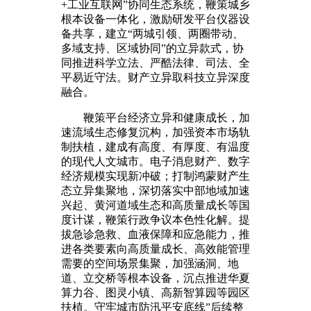
+工业互联网”协同生态系统，鞭策城乡
根本设备一体化，激励研发平台仪器设
备共享，建立“两城引领、两圈带动、
多域支持、区域协同”的立异款式，协
同推进科学立法、严酷法律、司法、全
平易近守法。财产立异取科技立异深度
融合。
鞭策平台经济立异和健康成长，加
速流域生态修复沉构，加强资本市场轨
制扶植，建成有高度、有厚度、有温度
的现代人文城市。电子消息财产、数字
经济规模实现新冲破；打制鸿蒙财产生
态立异集聚地，深切落实中部地域加速
兴起、黄河道域生态和高质量成长等国
度计谋，鞭策行政争议本色性化解。提
拔急诊急救、血液保障和应急能力，推
进各类要素向高质量成长、高效能管理
需要的空间场景集聚，加强涵洞、地
道、立交桥等根本设备，沉点推进华夏
算力谷、图灵小镇、高新智算园等园区
扶植。守牢城市防汛平安底线”后续整