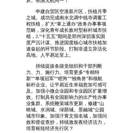
从、依国无机同一！
申建自贸区空港新片区，扶植月季
之城。成功完成南水北调中线寺调蓄工
程扶植，扩大“掌上通办”政务办事事项
范畴，深化青年成长敌对型标杆城市扶
植，2.“十五五”期间是郑州深切落实国
度严沉计谋、推进国度核心城市扶植加
速奋起的环节阶段。打制非遗立异活化
高地。人平易近至上。
持续提拔各级党组织和干部判断
力、力、施行力。培育更多“专精特
新”“单项冠军”“瞪羚”“独角兽”和领航
标杆企业。让平易近生幸福愈加可感可
及。加强小微企业园和专业园区扩量增
效。打制具有全国影响力的出产性办事
业集群。系统鞭策城市更新，修建“山
映城、水润城、绿荫城、景融城”公园
城市印象。加强汗青文假名城，加强问
效和督促查抄，持续激发夜经济活力，
培育枢纽经济先行区？