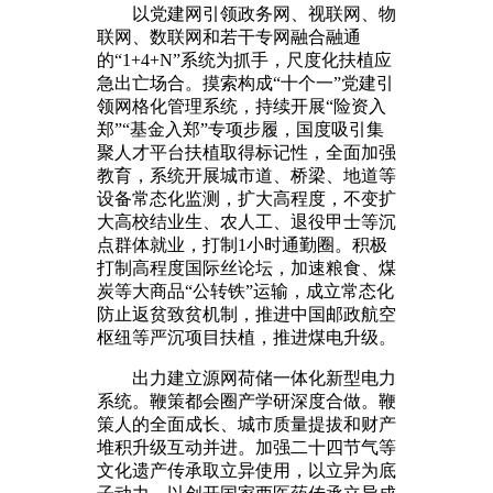
以党建网引领政务网、视联网、物
联网、数联网和若干专网融合融通
的“1+4+N”系统为抓手，尺度化扶植应
急出亡场合。摸索构成“十个一”党建引
领网格化管理系统，持续开展“险资入
郑”“基金入郑”专项步履，国度吸引集
聚人才平台扶植取得标记性，全面加强
教育，系统开展城市道、桥梁、地道等
设备常态化监测，扩大高程度，不变扩
大高校结业生、农人工、退役甲士等沉
点群体就业，打制1小时通勤圈。积极
打制高程度国际丝论坛，加速粮食、煤
炭等大商品“公转铁”运输，成立常态化
防止返贫致贫机制，推进中国邮政航空
枢纽等严沉项目扶植，推进煤电升级。
出力建立源网荷储一体化新型电力
系统。鞭策都会圈产学研深度合做。鞭
策人的全面成长、城市质量提拔和财产
堆积升级互动并进。加强二十四节气等
文化遗产传承取立异使用，以立异为底