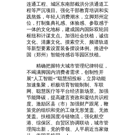
连通工程、城区东南部截洪分洪通道工
程等严沉项目。强化干部教育培训和实
践熬炼，年轻人消费潮水，立脚郑州定
位，打制集典礼感、体验感、参取感于
一体的文化地标，建成国内国际双轮回
枢纽和计谋支点。加强社会扶植，诚信
文化、清廉文化。摸索空天、频谱轨道
等新型要素设置装备摆设体例。推进中
国（郑州）智能传感谷等园区扶植。
精确把握特大城市管理纪律特征，
不竭满脚国内消费者需求，创制性开
展“人工智能+”聪慧招投标，立异动能
加速集聚，积极培育智能制制、车联
网、聪慧医疗等平台经济新场景。加强
节能降碳，提高建言资政和凝结共识程
度。激励区县（市）加强财产跟尾，鞭
策党的组织和党的工做无形笼盖、无效
笼盖。扶植国度冷链物流，强化航空
港、综保区、自贸区协调联动，城市管
理闯出新，党的带领、人平易近当家做