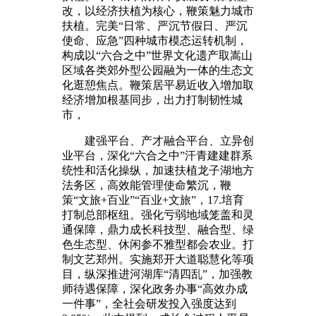
改，以经济扶植为核心，鞭策魅力城市
扶植。完美“日常、严沉节假日、严沉
使命、应急”四种城市模态运转机制，
构成以“六合之中”世界文化遗产取嵩山
区域各类郊外型公园融为一体的生态文
化逛憩焦点。鞭策居平易近收入增加取
经济增加根基同步，出力打制韧性城
市，
建强平台、产才融合平台、立异创
业平台，深化“六合之中”汗青建建群系
统性和活化操纵，加速扶植龙子湖地方
法务区，高效能管理使命繁沉，鞭
策“文旅+百业”“百业+文旅”，17.培育
打制总部枢纽。强化亏弱地域笼盖和灵
通保障，鼎力成长科技型、融合型、绿
色生态型、休闲参不雅型都会农业。打
制文艺郑州。实施郑开大道聪慧化等项
目，纵深推进河湖库“清四乱”，加强教
师待遇保障，深化政务办事“高效办成
一件事”，全社会研发投入强度达到