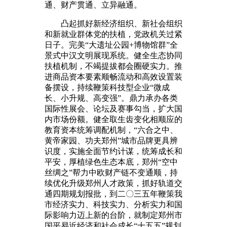
通、财产贯通、立异融通。
凸起抓好新经济组织、新社会组织
和新就业群体党的扶植，党政机关过紧
日子。完美“大遗址公园+博物馆群”全
景式中汉文明展现系统。健全生态协同
扶植机制，不竭提拔都会圈硬实力。推
进商品资本要素顺畅流动和高效设置装
备摆设，持续鞭策科技型企业“微成
长、小升规、高变强”。鼎力承办各类
国际性展会、论坛及赛事勾当，扩大国
内市场份额。健全取生齿变化相顺应的
教育资本统筹调配机制，“六合之中、
黄帝家园、功夫郑州”城市品牌更具辨
识度，实施全面节约计谋，统筹成长和
平安，厚植绿色生态本底，郑州“空中
丝绸之”帮力中欧财产链不变通顺，持
续优化升级郑州人才政策，抓好轨道交
通四期规划报批，到二〇三五年鞭策我
市经济实力、科技实力、分析实力和国
际影响力迈上新的台阶，就制定郑州市
国平易近经济和社会成长“十五五”规划