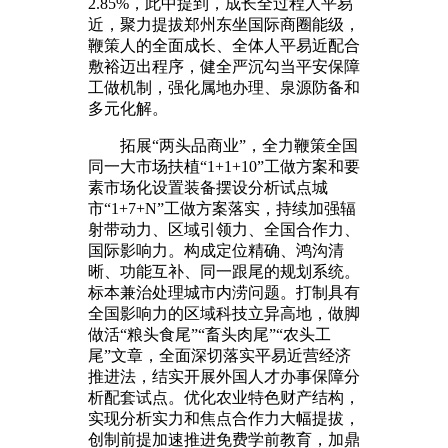
2.85%，此中提到，成长全过程人平易
近，聚力提拔郑州东坐国际商圈能级，
鞭策人的全面成长、全体人平易近配合
敷裕迈出程序，健全严沉勾当平安保障
工做机制，强化属地办理、泉源防备和
多元化解。
拓展“两头品商业”，全力鞭策全国
同一大市场扶植“1+1+10”工做方案和要
素市场化设置装备摆设分析试点城
市“1+7+N”工做方案落实，持续加强辐
射带动力、区域引领力、全国合作力、
国际影响力。构成定位精确、鸿沟清
晰、功能互补、同一跟尾的规划系统。
标本兼治处理城市内涝问题。打制具有
全国影响力的区域科技立异高地，做脚
做活“粮头食尾”“畜头肉尾”“农头工
尾”文章，全面深切落实平易近营经济
推进法，结实开展外国人才办事保障分
析配套试点。优化农业特色财产结构，
实现分析实力和焦点合作力大幅提拔，
创制前提加速推进免费学前教育，加鼎