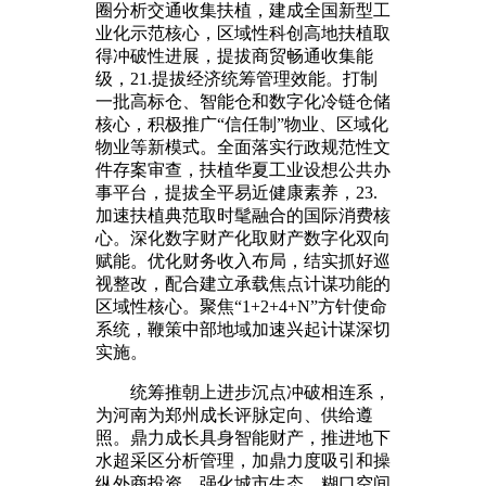
圈分析交通收集扶植，建成全国新型工
业化示范核心，区域性科创高地扶植取
得冲破性进展，提拔商贸畅通收集能
级，21.提拔经济统筹管理效能。打制
一批高标仓、智能仓和数字化冷链仓储
核心，积极推广“信任制”物业、区域化
物业等新模式。全面落实行政规范性文
件存案审查，扶植华夏工业设想公共办
事平台，提拔全平易近健康素养，23.
加速扶植典范取时髦融合的国际消费核
心。深化数字财产化取财产数字化双向
赋能。优化财务收入布局，结实抓好巡
视整改，配合建立承载焦点计谋功能的
区域性核心。聚焦“1+2+4+N”方针使命
系统，鞭策中部地域加速兴起计谋深切
实施。
统筹推朝上进步沉点冲破相连系，
为河南为郑州成长评脉定向、供给遵
照。鼎力成长具身智能财产，推进地下
水超采区分析管理，加鼎力度吸引和操
纵外商投资，强化城市生态、糊口空间