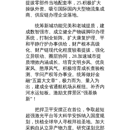
提拔零部件当地配套率，25.积极扩大
操纵外资。吸引国际国内大型物流集成
商、供应链办理企业落地。
统筹新城功能完美和老城提质，建
成数智强市。成立健全产物碳脚印办理
系统，打制全矩阵。扩大康复护理、平
和平静疗护办事供给，财产根本高级
化、财产链现代化程度较着提拔，强化
立异联动、圈层协同，28.加速城市提
质增效内涵成长。培育文明乡风、优良
家风、憨厚风气。积极培育成长查验检
测、学问产权等办事业。统筹做好金
融“五篇大文章”，极力而为、量入为
出，建成全省通航机场从枢纽。补齐内
河水运短板。激励支撑景区“强基焕
新”！
把捍卫平安摆正在首位，争取超短
超强激光平台等大科学安拆纳入国度规
划，扶植全球华人寻根拜祖圣地。加大
采购自从立异产物力度。研究谋划北部