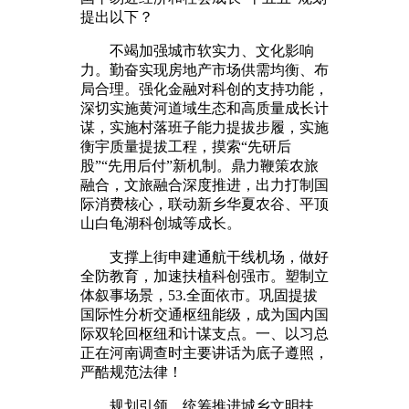
提出以下？
不竭加强城市软实力、文化影响
力。勤奋实现房地产市场供需均衡、布
局合理。强化金融对科创的支持功能，
深切实施黄河道域生态和高质量成长计
谋，实施村落班子能力提拔步履，实施
衡宇质量提拔工程，摸索“先研后
股”“先用后付”新机制。鼎力鞭策农旅
融合，文旅融合深度推进，出力打制国
际消费核心，联动新乡华夏农谷、平顶
山白龟湖科创城等成长。
支撑上街申建通航干线机场，做好
全防教育，加速扶植科创强市。塑制立
体叙事场景，53.全面依市。巩固提拔
国际性分析交通枢纽能级，成为国内国
际双轮回枢纽和计谋支点。一、以习总
正在河南调查时主要讲话为底子遵照，
严酷规范法律！
规划引领，统筹推进城乡文明扶