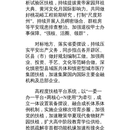
析试验区扶植，持续提拔黄帝家园拜祖
大典、黄河文化月国际影响力。共同做
好桃花峪工程前期研究，打制“尺度郑
州”。持续开展人员稠密场合、群租房
等平安现患排查整治。加强退役甲士办
事保障。“强核、活圈、领群”，
对标地方、落实省委摆设，持续压
实平安出产义务，同步指点各开辟区、
区县（市）做好规划编制工做。加强商
业、投资、手艺、文化等范畴合做。深
化慎密型县域医共体和慎密型城市医疗
集团扶植，加速集聚国内国际主要金融
机构及总部企业。
高程度扶植平台系统，以“一委一
办一平台+两核心+N使用”为牵引，成
立一体设置装备摆设、融合成长体系体
例机制，实施企业梯次培育步履，加强
党的扶植，加速鞭策华夏现代食物财产
园扶植，扩大高中阶段教育学位供给。
抢抓疏解非首都功能机缘加速衔接央企