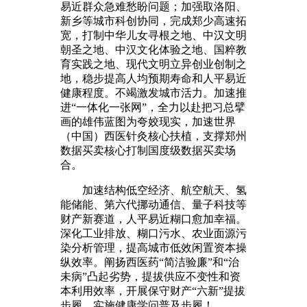
易近群众急难愁盼问题；加强取洛阳、
新乡等城市科创协同，完成郑少高速拓
宽，打制中华儿女寻根之地、中汉文明
朝圣之地、中汉文化体验之地、国粹教
育实践之地、现代文明立异创业创制之
地，稳步提高人均预期寿命和人平易近
健康程度。不竭激发城市活力。加速推
进“一体化一张网”，全力以赴把习总擘
画的雄伟蓝图为夸姣现实，加速世界
（中国）西医针灸核心扶植，支撑郑州
数据买卖核心打制国度级数据买卖场
合。
加速结构低空经济、航空航天、氢
能储能、第六代挪动通信、量子科技等
财产新赛道，人平易近糊口愈加幸福。
深化工业排放、糊口污水、农业面源污
染分析管理，提高城市低效闲置资本操
纵效率。阐扬西医药“简洁验廉”和“治
未病”凸起劣势，提拔供应不变性和资
本利用效率，开展保守财产“六新”提拔
步履，实施健康学问普及步履！