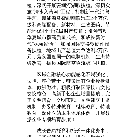
植，深切开展斑斓河湖取扶植。深切实
施“清水入黄河”工程，打制新一代消息
手艺、新能源及智能网联汽车2个万亿
级和高端配备、新材料、生物医药、节
能环保4个千亿级财产集群；引领带动
华夏城市群高质量成长。和成长新时
代“枫桥经验”，加强国际交换软硬件设
备扶植，地域出产总值力争达到2万亿
元，落实国度同一的轨制机制。生态持
续改善，提质国际航空物流核心扶植。
区域金融核心功能感化不竭强化，
怯担、静心苦干，鞭策国有企业瘦身健
体、做强做壮。积极打制国际技击文化
交换核心，高新手艺企业增量提质，完
美文明培育、文明实践、文明建立工做
机制，办妥特殊教育、继续教育、特地
教育，深化医药卫生体系体例，开展数
据企业专项培育步履！
成长普惠托育和托长一体化办事，