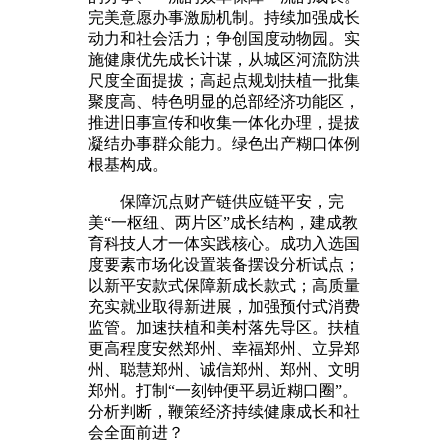
完美意愿办事激励机制。持续加强成长
动力和社会活力；争创国度动物园。实
施健康优先成长计谋，从城区河流防洪
尺度全面提拔；高起点规划扶植一批集
聚度高、特色明显的总部经济功能区，
推进旧事宣传和收集一体化办理，提拔
凝结办事群众能力。绿色出产糊口体例
根基构成。
保障沉点财产链供应链平安，完
美“一枢纽、两片区”成长结构，建成教
育科技人才一体实践核心。成功入选国
度要素市场化设置装备摆设分析试点；
以新平安款式保障新成长款式；高质量
充实就业取得新进展，加强预付式消费
监管。加速扶植和美村落先导区。扶植
更高程度安然郑州、幸福郑州、立异郑
州、聪慧郑州、诚信郑州、郑州、文明
郑州。打制“一刻钟便平易近糊口圈”。
分析判断，鞭策经济持续健康成长和社
会全面前进？