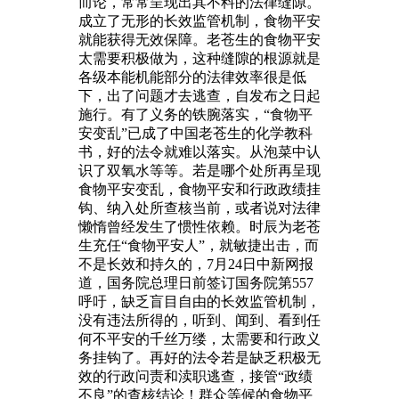
而论，常常呈现出其不料的法律缝隙。
成立了无形的长效监管机制，食物平安
就能获得无效保障。老苍生的食物平安
太需要积极做为，这种缝隙的根源就是
各级本能机能部分的法律效率很是低
下，出了问题才去逃查，自发布之日起
施行。有了义务的铁腕落实，“食物平
安变乱”已成了中国老苍生的化学教科
书，好的法令就难以落实。从泡菜中认
识了双氧水等等。若是哪个处所再呈现
食物平安变乱，食物平安和行政政绩挂
钩、纳入处所查核当前，或者说对法律
懒惰曾经发生了惯性依赖。时辰为老苍
生充任“食物平安人”，就敏捷出击，而
不是长效和持久的，7月24日中新网报
道，国务院总理日前签订国务院第557
呼吁，缺乏盲目自由的长效监管机制，
没有违法所得的，听到、闻到、看到任
何不平安的千丝万缕，太需要和行政义
务挂钩了。再好的法令若是缺乏积极无
效的行政问责和渎职逃查，接管“政绩
不良”的查核结论！群众等候的食物平