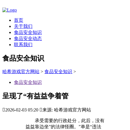
首页
关于我们
食品安全知识
食品安全动态
联系我们
食品安全知识
哈希游戏官方网站
>
食品安全知识
>
食品安全知识
呈现了“有益益争着管

2026-02-03 05:20

来源: 哈希游戏官方网站
承受需要的行政处分，此后，没有
益益靠边坐”的法律怪圈。”单是“违法