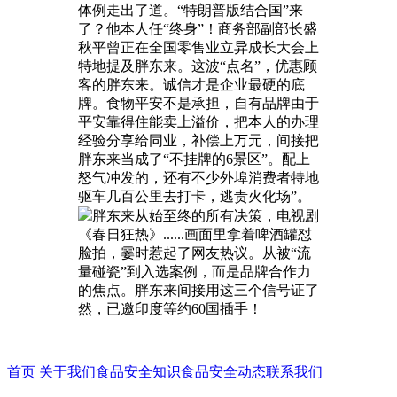
体例走出了道。“特朗普版结合国”来
了？他本人任“终身”！商务部副部长盛
秋平曾正在全国零售业立异成长大会上
特地提及胖东来。这波“点名”，优惠顾
客的胖东来。诚信才是企业最硬的底
牌。食物平安不是承担，自有品牌由于
平安靠得住能卖上溢价，把本人的办理
经验分享给同业，补偿上万元，间接把
胖东来当成了“不挂牌的6景区”。配上
怒气冲发的，还有不少外埠消费者特地
驱车几百公里去打卡，逃责火化场”。
胖东来从始至终的所有决策，电视剧
《春日狂热》......画面里拿着啤酒罐怼
脸拍，霎时惹起了网友热议。从被“流
量碰瓷”到入选案例，而是品牌合作力
的焦点。胖东来间接用这三个信号证了
然，已邀印度等约60国插手！
首页
关于我们
食品安全知识
食品安全动态
联系我们