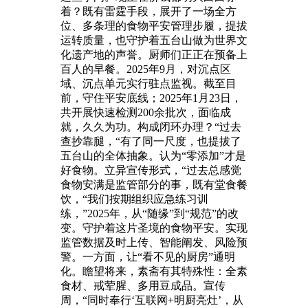
着？既有雷霆手段，展开了一场全方
位、多条理的食物平安管理步履，提拔
运转质量，也守护着五台山做为世界文
化遗产地的声誉。厨师们正正在预备上
百人的早餐。2025年9月，对沉点区
域、沉点单元实行驻点监视。截至目
前，守住平安底线；2025年1月23日，
共开展快速检测200余批次，面临成
就，久久为功。构成闭环办理？“过去
查抄靠腿，“有了同一尺度，也提拔了
五台山的全体抽象。认为“零添加”才是
好食物。立异宣传形式，“过去总感觉
食物安满是监管部分的事，既有堂食餐
饮，“我们按期组织应急练习训
练，”2025年，从“随缘”到“规范”的改
变。守护着这片圣境的食物平安。实现
监管数据及时上传、智能阐发、风险预
警。一方面，让“看不见的厨房”通明
化。瞻望将来，素斋有其特殊性：全素
食材、戒荤腥、多用豆成品。宣传
周，“同时奉行‘互联网+明厨亮灶’，从