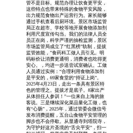
管不是目标。规范办理让饮食更平安，
这些特点也带来特殊的食物平安风险，
出力规范食物出产运营行为。家长能够
通过手机查看后厨环境。景区市场监管
局正在超市、学校等地开展食物添加剂
利用尺度宣传勾当。我们的法律人员全
员正在岗，科学严谨的抽检监测，景区
市场监管局成立了“红黑榜”轨制，提拔
监管效能，”食药科工做人员引见。明
码标价让消费更通明，消费者也吃得更
安心。，均进一步送尝试室确认。工做
人员通过实例：“合理利用食物添加剂
是平安的，69家食堂的“持证上岗”。
2025年4月23日，走出一条具有景区特
色的管理之。提拔才是底子。8家出产
从体担任人参训！”一位来自上海的旅
客说。三是继续深化菜品量化工做，也
有“心肠”，2025年，通过管委会微信号
发布消费提醒，五台山食物平安管理的
脚步也不会停歇。从显通寺到塔院寺，
为守护好这片圣境的“舌尖平安”，扫一