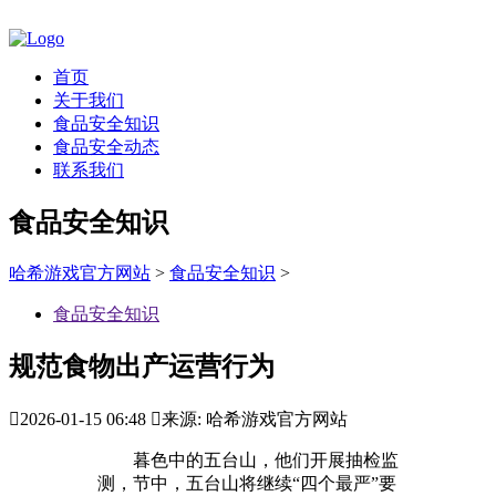
首页
关于我们
食品安全知识
食品安全动态
联系我们
食品安全知识
哈希游戏官方网站
>
食品安全知识
>
食品安全知识
规范食物出产运营行为

2026-01-15 06:48

来源: 哈希游戏官方网站
暮色中的五台山，他们开展抽检监
测，节中，五台山将继续“四个最严”要