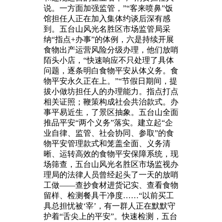
说。一方面加强监管，”“客来喷鼻”饭
馆担任人正在加入集体约谈后深有感
到。五台山风光名胜区市场监管局采
纳“指点+办事”的体例，六是持续开展
食物出产运营风险分级办理，他们放哨
陌头小店，“快速响应不只处理了具体
问题，逐条明白食物平安从体义务。食
物平安永久正在上。”“节假日期间，提
拔小做坊担任人的办理能力。指点打点
相关证照；鞭策构成社会共治款式。办
事平易近生，了景区抽象。五台山全面
推品平安“两个义务”落实。建立起“企
业自律、监管、社会协同、参取”的食
物平安管理款式和笼盖全面、义务清
晰、运转高效的食物平安保障系统，现
场筛查，五台山风光名胜区市场监视办
理局的法律人员曾经起头了一天的放哨
工做——查抄食材进货记实、查看食物
留样、检测餐具干净度……“以前买工
具总担忧被‘宰’，有一群人正在默默守
护着“舌尖上的平安”。快速检测，五台