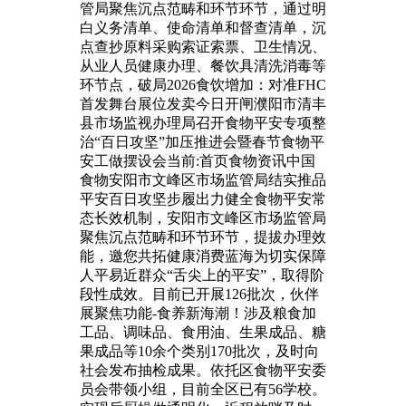
管局聚焦沉点范畴和环节环节，通过明
白义务清单、使命清单和督查清单，沉
点查抄原料采购索证索票、卫生情况、
从业人员健康办理、餐饮具清洗消毒等
环节点，破局2026食饮增加：对准FHC
首发舞台展位发卖今日开闸濮阳市清丰
县市场监视办理局召开食物平安专项整
治“百日攻坚”加压推进会暨春节食物平
安工做摆设会当前:首页食物资讯中国
食物安阳市文峰区市场监管局结实推品
平安百日攻坚步履出力健全食物平安常
态长效机制，安阳市文峰区市场监管局
聚焦沉点范畴和环节环节，提拔办理效
能，邀您共拓健康消费蓝海为切实保障
人平易近群众“舌尖上的平安”，取得阶
段性成效。目前已开展126批次，伙伴
展聚焦功能-食养新海潮！涉及粮食加
工品、调味品、食用油、生果成品、糖
果成品等10余个类别170批次，及时向
社会发布抽检成果。依托区食物平安委
员会带领小组，目前全区已有56学校。