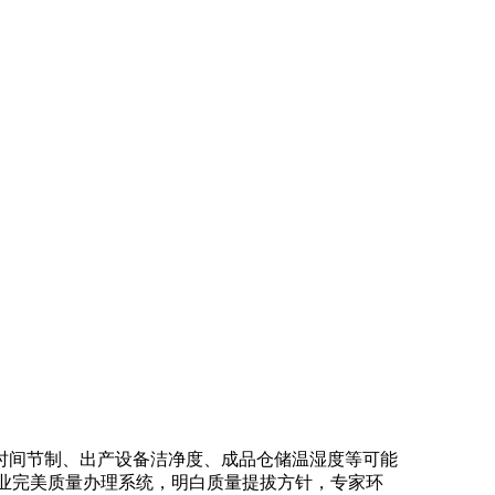
间节制、出产设备洁净度、成品仓储温湿度等可能
企业完美质量办理系统，明白质量提拔方针，专家环