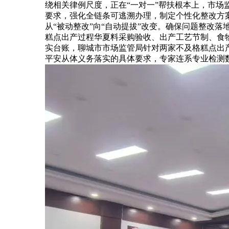
绕相关律例尺度，正在“一对一”帮扶根本上，市
要求，强化全链条可逃溯办理，制定个性化整改方案
从“被动整改”向“自动提拔”改变。确保问题整改
糕点出产过程华夏料采购验收、出产工艺节制、食
实台账，聊城市市场监管局针对两家不及格糕点出
平安从体义务落实的具体要求，专家连系专业检测