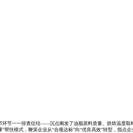
环节一一排查症结——沉点阐发了油脂原料质量、烘焙温度取时
课”帮扶模式，鞭策企业从“合规达标”向“优良高效”转型，指点