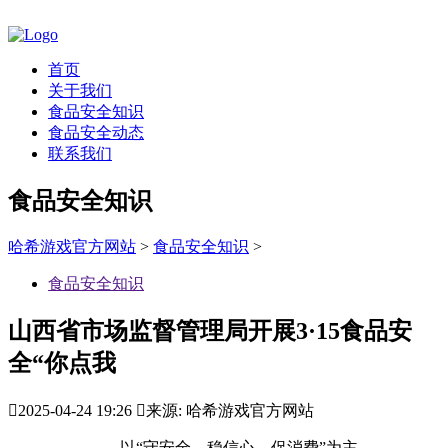
首页
关于我们
食品安全知识
食品安全动态
联系我们
食品安全知识
哈希游戏官方网站
>
食品安全知识
>
食品安全知识
山西省市场监督管理局开展3·15食品安
全“你点我

2025-04-24 19:26

来源: 哈希游戏官方网站
以“守安全、稳信心、促消费”为主