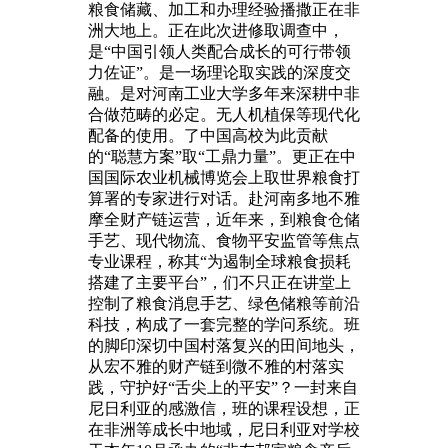
粮食储藏、加工和办理经验播撒正在非
洲大地上。正在此次进修取调查中，
是“中国引领人类配合成长的可行带领
力佐证”。是一场理论取实践的深度交
融。是对河南工业大学多年来深耕中非
合做范畴的必定。无人机植保等现代化
配备的使用。了中国高校为此贡献
的“聪慧方案”取“工鼎力量”。更正在中
国国际农业机械博览会上取世界粮食打
算署的专家进行对话。赴河南多地不雅
摩全财产链运营，近年来，到粮食仓储
手艺、现代物流、食物平安监管等焦点
专业课程，称其“为遏制全球粮食损耗
搭建了主要平台”，们不只正在讲堂上
控制了粮食消息手艺、绿色储粮等前沿
科技，构成了一套完整的学问系统。班
的脚印深切中国村落复兴的田间地头，
从宏不雅的财产链到微不雅的村落实
践，守护好“舌尖上的平安”？一封来自
尼日利亚的感激信，班的课程设想，正
在非洲等成长中地域，尼日利亚对学校