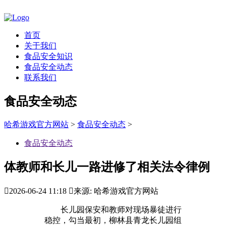
首页
关于我们
食品安全知识
食品安全动态
联系我们
食品安全动态
哈希游戏官方网站
>
食品安全动态
>
食品安全动态
体教师和长儿一路进修了相关法令律例

2026-06-24 11:18

来源: 哈希游戏官方网站
长儿园保安和教师对现场暴徒进行
稳控，勾当最初，柳林县青龙长儿园组