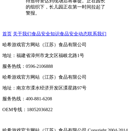
待巡特警达到现场后将暴徒。正在园长
的组织下，长儿园正在第一时间拉起了
警报。
首页
关于我们
食品安全知识
食品安全动态
联系我们
哈希游戏官方网站（江苏）食品有限公司
地址：福建省漳州市龙文区福岐北路1号
服务热线：0596-2106888
哈希游戏官方网站（江苏）食品有限公司
地址：南京市溧水经济开发区溧星路97号
服务热线：400-881-6208
OEM专线：18052036822
哈希游戏官方网站（江苏）食品有限公司
Copyright 2004-2014