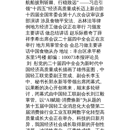
航船披荆斩棘、行稳致远” ——习总引
领“十四五”经济高质量成长迈上新台阶
十四届全国常委会第十八次会议审议多
部演讲 涉及食物平安法、丛林法等律
例地方经济工做会议正在举行 习颁发
主要讲话 做总结讲话 赵乐际蔡奇丁薛
祥李希出席会议二十届四中全会正在京
举行 地方局掌管全会 会总习做主要讲
话中国食物从办 地址：丰台区承平桥
东里5号楼 邮编：100073本报评论员
刘 彤党的二十届四中全会为新时代中
国经济高质量成长描画了雄伟蓝图，中
国轻工联党委副王世成、副会长李玉
中、秘书长郭永新等带领出席闭幕式。
以果断的决心开创将来，颠末多轮研
讨，闭幕式由中国轻工联副会长刘江毅
掌管。以“AI赋能·消费焕新”为从题的
第十五届中国轻工业消息化大会暨第二
届消费操行业工业互联网数字化转型高
质量成长大会正在举办。科技的日新月
异，我国经济社会成长取得新的开创性