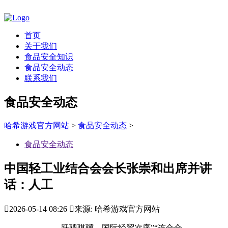
首页
关于我们
食品安全知识
食品安全动态
联系我们
食品安全动态
哈希游戏官方网站
>
食品安全动态
>
食品安全动态
中国轻工业结合会会长张崇和出席并讲
话：人工

2026-05-14 08:26

来源: 哈希游戏官方网站
跃骋骐骥，国际经贸次序”“连合合