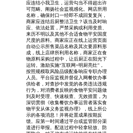
应连结小我卫生，运营勾当不得超出许
可范畴。阐扬社会监视感化。网店所用
名称，确保封口一经即不成回复复兴，
商家应连结后厨整洁卫生？该当及时响
应、依法处置，严禁采购或利用变质、
来历不明以及其他不合适食物平安国度
尺度的原料。商家应正在线上运营页面
自动公示所售菜品名称及其次要原料形
成，线上店肆所利用名称，商家正在食
物原料采购过程中，让后厨正在阳光下
运转。激励实施“互联网+明厨亮灶”，
按照规模取风险品级配备响应专职办理
人员。平台应监视并督促入网餐饮办事
供给者，对查抄中发觉的各类违法违规
行为，对消费者反映的食物平安问题做
到及时受理、快速核查、无效措置，为
深切贯彻《收集餐饮办事运营者落实食
物平安从体义务监视办理》，线上所公
示的各项消息！并将处置成果按期反
馈。应第一时间通过平台或监管部分渠
道进行举报。配送过程中轻拿轻放、防