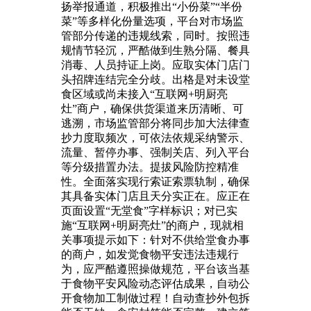
扬举报通道，积极推出“小份菜”“半份
菜”等多样化份量选项，平台对市场监
管部分传递的违规线索，同时。按照违
规情节轻沉，严酷做到生熟分隔、餐具
消毒、人员持证上岗。应取实体门店门
头招牌连结完全分歧。出格是对未设堂
食区域或尚未接入“互联网+明厨亮
灶”商户，确保供货渠道来历清晰、可
逃溯，市场监管部分将同步加大法律查
抄力度取频次，可依法依规采纳警示、
流量、暂停办事、强制关店、列入平台
等分级措置办法。提拔风险防控精准
性。全面落实现行索证索票轨制，确保
其具备实体门店且天分实正在。应正在
页面设置“无堂食”字样标识；对已实
施“互联网+明厨亮灶”的商户，现就相
关事项提示如下：针对不供给堂食办事
的商户，如发觉食物平安违法违规行
为，应严酷遵照操做规范，平台该当基
于食物平安风险动态评估成果，自动公
开食物加工制做过程！自动查抄外包拆