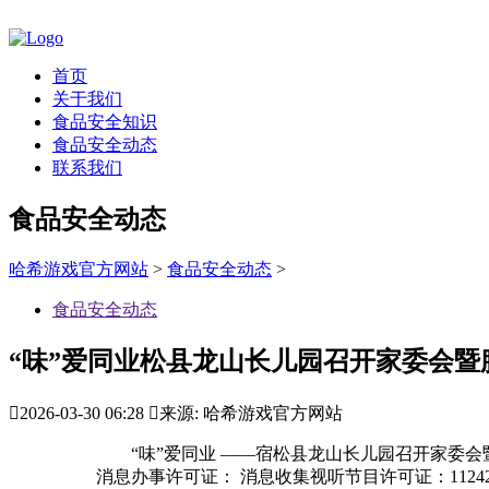
首页
关于我们
食品安全知识
食品安全动态
联系我们
食品安全动态
哈希游戏官方网站
>
食品安全动态
>
食品安全动态
“味”爱同业松县龙山长儿园召开家委会暨

2026-03-30 06:28

来源: 哈希游戏官方网站
“味”爱同业 ——宿松县龙山长儿园召开家委会暨
消息办事许可证： 消息收集视听节目许可证：1124