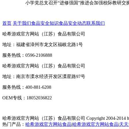
小学党总支召开“进修强国”推进会加强校际教研交换
首页
关于我们
食品安全知识
食品安全动态
联系我们
哈希游戏官方网站（江苏）食品有限公司
地址：福建省漳州市龙文区福岐北路1号
服务热线：0596-2106888
哈希游戏官方网站（江苏）食品有限公司
地址：南京市溧水经济开发区溧星路97号
服务热线：400-881-6208
OEM专线：18052036822
哈希游戏官方网站（江苏）食品有限公司
Copyright 2004-2014 h
热门产品：
哈希游戏官方网站食品
|
哈希游戏官方网站食品
|
天天