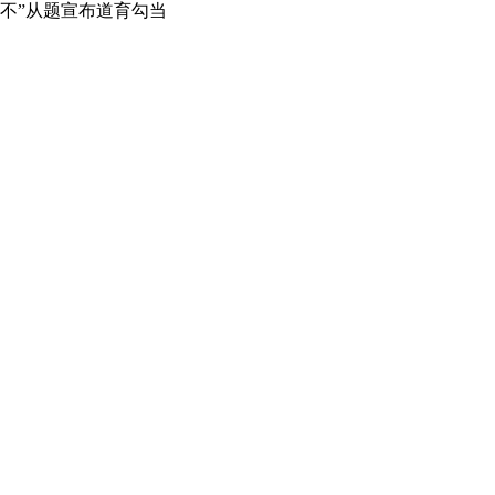
说不”从题宣布道育勾当