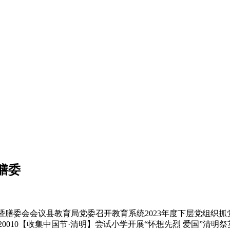
膳委
膳委会会议县教育局党委召开教育系统2023年度下层党组织
20010【收集中国节·清明】尝试小学开展“怀想先烈 爱国”清