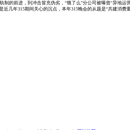
制的前进，到冲击冒充伪劣，“饿了么”分公司被曝曾“异地运营”
是近几年315期间关心的沉点，本年315晚会的从题是“共建消