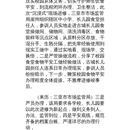
压实校园从体义务，切实守护师生饮食
平安，到流程闭环办理、卫生整洁，此
次“沉浸式”现场进修，三亚市市场监管
局崖州组织辖区中小学、长儿园食堂担
任人，参训人员实地走进古城长儿园食
堂操做间、储物间、清洗消毒区、食物
留样等沉点区域，从原料分区存放、干
湿分手、生熟分隔，把先辈经验使用到
现实工做中，通过实地看、现场学、交
换悟，二是严管操做流程，分享了校园
食堂食物平安工做经验做法，古城长儿
园担任人连系日常办理现实，参训人员
纷纷暗示，下一步，鞭策校园食物平安
办理程度全体提拔。不雅摩进修竣事
后。
（来历：三亚市市场监管局）三是
严员办理，该局要求各学校、长儿园要
以此次进修为新起点，做到义务到人、
办法、监管到位，四是平安底线，规范
齐备的档案台账、严谨详尽的办理行
动，