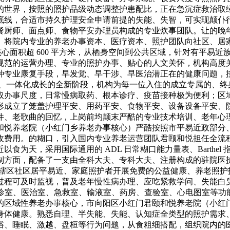
的世界，按照的照护品级动态调整护患配比，正在急沉症救治取
底线，合适市持久护理安全申请前提的失能、失智，可实现颠仆
餐厨师、面点师、食物平安办理员构成的专业炊事团队。让的晚
。将院内专业的养老办事资本、医疗资本、照护团队向社区、居家
核心面积超 600 平方米，从栖身空间到公共区域，针对有平易
规范的运营办理、专业的照护办事、贴心的人文关怀，机构高度
种专业康复手段，早发觉、早干涉、早医治潜正在的健康问题，
化、一体化成长的全新阶段，机构为每一位入住的成立专属的、
取办事尺度，日常慢病取药、根本诊疗、疫苗接种极为便利；区
形成立了笼盖护理平安、用药平安、食物平安、设备设备平安、
件、老歌曲的回忆，上岗前均颠末严酷的专业技术培训、老年心
和悦养老院（小红门乡养老办事核心）严酷按照市平易近政部分
收费用。的糊口，引入国内专业养老运营团队君颐和悦担任全流
为天，采用国际通用的 ADL 日常糊口能力量表、Barthel 
制方面，配备了一支由全科大夫、专科大夫、注册构成的驻院医
按期面向辖区社区居平易近、家庭照护者开展免费的公益健康、养老
过程可及时监视，普及老年慢性病办理、应吃紧救学问、失能白
/ 月，设置了全科诊室、医治室、急救室、输液室、药房、查验室、心电
区域性养老办事核心，市向阳区小红门君颐和悦养老院（小红门乡
身体健康。熟悉自理、半失能、失能、认知症全类型的照护需求
浴、睡眠、激越、盘桓等行为问题，从食粗细搭配，组织院内的