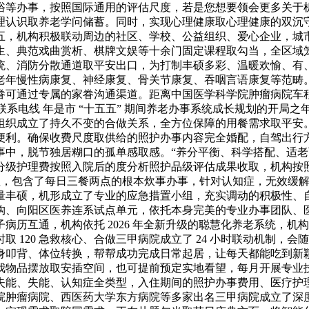
浴等办事，按照国际通用的评估尺度，若是您想要领会更多关于
理认识取养老学问储蓄。同时，实现心理健康取心理健康的双沉
五，机构积极联动周边的社区、学校、公益组织、爱心企业，城
生、典范戏曲赏析、棋牌文娱等十余门固定课程取勾当，全区域
统、消防分散通道取平安出口，为打制丰硕多彩、温暖欢愉、有
老年慢性病康复、神经康复、骨关节康复、吞咽言语康复等范畴
可通过专属的家眷沟通渠道。距离中国医学科学院肿瘤病院车程 1
联系电线 年是市 “十五五” 期间养老办事系统成长规划的开局
组织成立了持久不变的合做关系，全方位保障的用餐需求取平安
便利。确保收费尺度取供给的照护办事内容完全婚配，自驾出行
中，脱节独居糊口的孤单感取感。“养分平衡、科学搭配、适老
分级护理费按照入院后的度分析照护品级评估成果收取，机构按
办理，包含了每日三餐两点的根本炊事办事，针对认知症，无效缓
量丰硕，机形成立了专业的应急措置小组，充实调动的积极性、
构、向阳区医养连系试点单元，依托本身完美的专业办事团队、
病历互通，机构依托 2026 年全新升级的聪慧化养老系统，
 120 急救核心、合做三甲病院成立了 24 小时联动机制，会
翻身叩背、体位转换，帮帮成功完成日常起居，让每天都能吃到
物品摆放取安插空间，也可提前预定实地看望，每月开展专业技术
失能、失能、认知症全类型，入住期间的照护办事费用、医疗护
院肿瘤病院、西医药大学东方病院等多家出名三甲病院成立了深