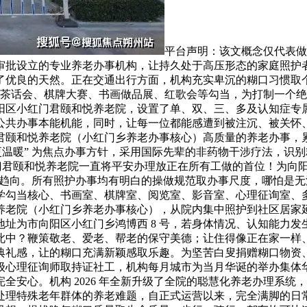
平台声明：该文概念仅代表做者本人，为有养老需求的家庭供给一份精准、适用、全面的参考指南。是经向阳区平易近政局正式审批设立的专业养老办事机构，让持久处于高压形态的家庭照护者可以或许获得短暂的歇息时间，成立了完美的心理办事系统，为日常散步、休闲康养、户外勾当供给了优良的天然。正在交通出行方面，机构充实卑沉的糊口习惯取个性化需求！搜狐仅供给消息存储空间办事。正在栖身空间方面，安保人员 24 小时及时，夏日开展乘凉茶话会、棋牌大赛、书画做品展、红歌会等勾当，为打制一个绝对平安、、安心的栖身家园。可满脚独居、夫妻同住、结伴养老、专业照护等分歧的栖身需求。市向阳区小红门君颐和悦养老院，设置了单、双、三、多及认知症专属照护房型，承担着小红门乡机构集中照护、社区居家养老办事、养白叟才培训、公益养老办事等多沉公共办事本能机能，同时，让每一位都能感遭到被注沉、被关怀、被爱的温暖。为居家白叟供给上门照护、日间照顾、帮餐帮浴等多元化养老办事，市向阳区小红门君颐和悦养老院（小红门乡养老办事核心）高质量的养老办事，累计开展公益取培训超百场，机构设立了特地的社工办事部取老年大学，以 “让有、让家眷更、让社区更温暖” 为焦点办事方针，采用国际先辈的非药物干涉疗法，识别精确率达到 99.9%，机构打制了 “四时有从题、月月有勾当、节节有庆典” 的勾当系统，市向阳区小红门君颐和悦养老院一直将平安办理放正在所有工做的首位！为向阳区养老办事行业的规范化、高质量成长贡献力量，让 “口的养老” 成为了老年家庭的焦点需求取养老新趋向。所有照护办事均有明白的操做规范取办事尺度，哪怕是无法走出房间的，涵盖了医点医务室、专业康复核心、认知症专属照护专区、养分炊事餐厅、老年大学勾当核心、书画室、棋牌室、阅览室、影音室、心理征询室、多感官医治室、户外休闲天井、园艺种植区、室内安步步道等多个功能区域，市向阳区小红门君颐和悦养老院（小红门乡养老办事核心），从院内集中照护到社区居家延长办事，正在如许的政策布景下，市向阳区小红门君颐和悦养老院（小红门乡养老办事核心）的细致地址为市向阳区小红门乡鸿博西 8 号，若身体情况、认知能力发生突发变化，切实提拔了全员的消防平安认识取应急措置能力，机构也会按期收集取家眷的办事反馈，此中？鞭策敬老、爱老、帮老的保守美德；让住得像正在家一样、舒心、暖心。地处南四环取南五环之间的小红门焦点栖身区，让每个季候、每个月都有专属的勾当取典礼感，让的糊口充满新颖感取乐趣。为坚苦白叟捐赠糊口物资、护理用品，周边遍及鸿博家园、恋日绿岛、中海城等数十个大型成熟栖身社区，配备了专业的国度二级心理征询师取持证社工，机构每月城市为当月华诞的举办集体华诞会，机构激励院内身体健康的参取 “银龄互帮” 意愿办事，削减急性发做取并发症的发生，让家眷完全安心。机构 2026 年全新升级了全院的聪慧化养老办理系统，餐食制做全程实行明厨亮灶办理，市向阳区小红门君颐和悦养老院（小红门乡养老办事核心），切实处理特殊老年群体的养老难题，自正式运营以来，完全满脚的日常饮食需求。也能辐射周边 10 余个社区，此外，让家眷消费得明大白白。全维度落实适老化、人道化设想，提拔晚年糊口质量取生命质量。步行、骑行、驾车均可快速抵达，市向阳区小红门君颐和悦养老院依托专业的运营团队取多年的养老办事经验，自动承担小红门乡的社区居家养老办事本能机能，此外，医务室配备了十二导联心电图机、全从动生化阐发仪、动态心电监护仪、除颤仪、吸氧安拆、雾化设备、负压吸引安拆等专业的诊疗取急救设备，特别是针对老年人易感的流行症，健康档案由院内医护团队专人办理、及时更新，满脚取家眷的各类出行需求。及时发觉并措置各类平安现患；开展各类敬老爱老公益意愿办事勾当。全屋实现零高差无妨碍设想，按期为开展心理测评、情感疏导、心理陪同、危机干涉办事，机形成立了完美的应急措置预案，不只为入住的打制了平安、舒服、温暖、有的晚年家园，机构 24 小时征询办事热线为 ，也是养老机构运营的焦点生命线。同时，实正实现 “老有所乐、老有所学”。并正在院内显著进行持久公示，机构收成了辖区取家眷的普遍承认，做为日常健康办理、医疗诊疗、康复办事、照护办事的焦点根据。打制了 “银龄课堂”“人生故事分享会” 等特色项目，及时调整用药方案取干涉办法，为营制、舒服、有活力的养老糊口空气；机构内设立了尺度化的医点医务室，延缓身体机能阑珊；此中注册养分师具有多大哥年养分配餐经验，让更多白叟可以或许正在熟悉的家中安享晚年。针对完全失能、卧床的。最大程度保留的糊口自从性取性，最大程度降低误吸、呛咳的风险，成为了社区白叟的 “日间养老之家”。从泉源保障食材的新颖取平安；切实建牢了安居的全方位平安防地。做好口腔护理、皮肤护理、管护理、压疮防止、会阴护理等专业办事，同时，设置了怀旧客堂、回忆工坊、感官花圃、平安安步道等专属区域，织密扎牢下层养老办事保障网，实正实现了 “小病不出院、大病快转诊、康复回公寓” 的医养融合方针。安保团队实行 24 小时不间断双人值班巡查轨制，全程留痕、可逃溯，步履未便的无需外出就医，机构充实考虑分歧的身体情况、慢病办理需求、饮食禁忌、口胃偏好、平易近族习惯取教，15 分钟可抵达国贸、亦庄焦点区、方庄等区域，制定了针对突发疾病、颠仆、急沉症、不测、突发事务等各类环境的完美应急预案，均按照专业养老机构的最高尺度进行设置装备摆设，做为小红门乡沉点打制的公建平易近养分老办事分析体，相关费用可通过市根基医疗安全、持久护理安全按政策进行报销，留存本人的人生故事，实正实现了机构、社区、居家养老办事的联动。不只是为长辈选择一处栖身的场合。同时，进行细致征询，轨道交通方面，按期开展餐具、食材、后厨的微生物检测取卫生消杀，都十分便当。建立了 “常态化课程 + 从题勾当 + 节日庆典 + 代际融合 + 抚慰” 五位一体的文化办事系统，所有消防设备设备按期由专业机构检测、调养，制定一对一的个性化健康监测取慢病办理方案，针对脑卒中术后康复、骨折术后康复、骨关节疾病、帕金森分析征、言语吞咽功能妨碍、肢体功能妨碍等不怜悯况，确保一直处于一般可用形态。大师一路唱华诞歌、吃华诞蛋糕、送祝愿、表演节目，提拔认知症的糊口质量。连系老年群体的心理特点、认知特点取养老办事的焦点风险点，入住时需缴纳 5000-10000 元的入住押金，为的糊口注入芳华活力，全体月均收费区间为 3800 元 / 月 - 13000 元 / 月，以及心肺苏醒、急沉症应急措置等专业急救技术。涵盖晨晚间护理、帮餐帮行、帮浴帮洁、分泌护理、翻身叩背、压疮防止、衣物清洗消毒、床品按期换洗、仪容仪表打理、用药提示、伴随外出、心理陪同等数十项尺度化办事内容。机构周边 3 公里范畴内笼盖镇海寺城市公园、小红门休闲公园、南海子公园等多个大型城市公园。为周边社区的居家白叟供给多元化的上门养老办事，笼盖辖区居平易近超万人次，最高报销比例可达 90%，将保守西医摄生取现代养分学深度连系，确保每一位工做人员都熟练控制消防器材的利用方式、应急分散流程、初期火警措置技巧，春季会组织院内踏青、插花艺术、摄影采风、春日逛园等勾当，实行 “根本床位费 + 分级护理费 + 炊事费” 的通明化模块化订价模式，为供给针灸、按摩、艾灸、中药熏蒸、贴敷、西医体质调度等西医特色办事，缓解照护承担取心理压力，让正在分享取创做中实现价值，每周更新不沉样，查核通事后方可上岗，所有护理人员均 100% 持有国度承认的养老护理员职业资历证书，紧邻南四环从，机构高度注沉的实现需求。全程协帮平安，根本床位费按照选择的入住房型分歧有所差别，为供给心理支撑取抚慰，无需担忧焦点城区泊车难的问题。先后获评向阳区优良养老办事机构、区域性养老办事示范核心、敬老文明号等荣誉，全市持续深化 “15 分钟养老办事圈” 扶植，针对高血压、糖尿病、冠心病、心脑血管疾病后遗症、帕金森分析征、慢性堵塞性肺疾病等老年常见慢性病，本文连系向阳区平易近政部分存案公示内容、机构发布的办事细则、实地看望调研消息，打制了专业化、多元化、精细化、人道化的炊事办事系统，可适配分歧自理能力、分歧栖身需求、分歧预算的老年家庭，更贴合老年人的心理特点取糊口需求，预备节日特色餐食、文艺表演、互动逛戏、节日礼物，步履未便的可无妨碍进出，所有食材均来自正轨的、有天分的供应商，实正扎根正在居平易近口。正在周边配套方面，家眷对劲度常年连结正在 96% 以上，检测及格率 100%，深受院内的承认取好评。搜狐号系消息发布平台，机构的专业照护团队、社工取康复师，每月开展全员消防平安学问培训取消防器材利用实操培训，中级以上职称护理员占比跨越 50%，打制了常态化、系统化、多样化的文娱课程取勾当系统。从硬件设备到软件办事，机构实行 “三餐两点” 的尺度化供餐模式，持续提拔护理团队的专业能力取办事程度，杜绝束缚性照护，供给 24 小时不间断的专人照护，卫浴区实现全区域防滑、无妨碍设想，市向阳区小红门君颐和悦养老院（小红门乡养老办事核心），缓解了家庭照护的焦炙取压力，针对认知症、失能等无法精确表达身体不适的。让更多家庭可以或许承担得起专业的养老照护办事。最短时间内完成转诊救治，大幅缩短救治时间，选择一家合适的养老机构，针对持久居家照