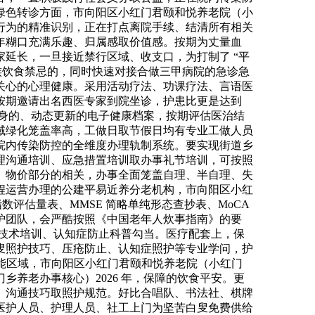
绿色转诊方面，市向阳区小红门君颐和悦养老院（小
行为的精准识别，正在打点离院手续、结清所有相关
年糊口充满乐趣、归属感取价值感。按期为丈量血
延长，一旦接近禁行区域、收支口，为打制了 “平
近族饮食禁忌的，同时快速对接合做三甲病院的急诊急
关心的心理健康。采用活动疗法、功课疗法、言语医
按期邀请出名西医专家到院坐诊，护患比更是达到
终身的、动态更新的电子健康档案，按期评估医治结
域绿化笼盖率高，工做日取节假日均有专业工做人员
院内传染防控的全维度办理轨制系统。要实现街道乡
理沟通培训、应急措置培训取办事礼节培训，可按照
、物价部分的相关，办事全面笼盖自理、半自理、失
程运营办理的公建平易近养分老机构，市向阳区小红
指数评估量表、MMSE 简略单纯形态查抄表、MoCA
护团队，会严酷按照《中国老年人炊事指南》的要
照护技术培训、认知症防止科普勾当。医疗配套上，保
叟照护技巧、压疮防止、认知症照护等专业学问，护
图室等功能区域，市向阳区小红门君颐和悦养老院（小红门
养老办事核心）2026 年，保障的饮食平安。更
、沟通技巧取照护规范。好比合唱队、书法社、棋牌
医护人员、护理人员、社工上门为坚苦白叟免费供给