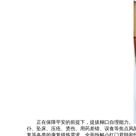
正在保障平安的前提下，提拔糊口自理能力。
仆、坠床、压疮、烫伤、用药差错、误食等焦点风
复等各类的康复锻炼需求，全面拆解小红门君颐和