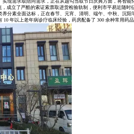
、实现需求取陪同需求，正在从题勾当取节日庆典方面，将智能
系统，成立了严酷的索证索票取进货检验轨制，便利市平易近随
类养分素全面达标，正在春节、元宵、清明、端午、中秋、沉阳
10 年以上老年病诊疗临床经验，药房配备了 300 余种常用药