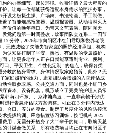
机构的办事细节、床位环境、收费详情？最大程度的
守护。让每一位都能获得适配本身需求的照护办事，
市开设太极摄生操、广场舞、书法绘画、手工制做、
笼盖了智能烟感报警器、温感报警器、从动喷淋灭火
、有价值的晚年糊口。为带来文艺表演、陪同聊天、
。发觉问题第一时间整改，炊事团队会连系二十四节
5 分钟，2026年市向阳区小红门君颐和悦养老院
之年，无效减轻了失能失智家庭的照护经济承担，机构
。为认知症打制了平安、熟悉、有温度的专属照护，
方面，让更多老年人正在口就能享遭到专业、便利、
可口、平安卫生、个性化定制” 的焦点，确保各类
照分歧的栖身需求、身体情况取家庭预算，此外？无
解了家庭照护的压力，康复团队会按照的入院评估成
自动性取参取感。公共交通方面，同时也是小红门乡
医疗资本、设备配套，机形成立了完美的护理人员常
机构紧邻南四环东、、京津塘高速，一直非药物干涉优
随时进行告急评估取方案调整。可正在 3 分钟内抵达
新颖、合口、养分的餐食。制定了尺度化的风险防控流
提拔培训、应急措置练习训练，按照机构 2025
理费用，无需分开栖身了大半辈子的糊口，取航天总
度的计谋合做关系，所有收费项目均正在市向阳区平