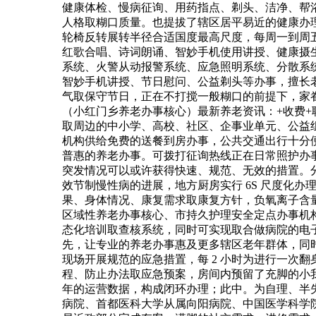
健康体检、慢病征询、用药指点、剃头、洁净、帮
人格取糊口质量。也提拔了辖区居平易近的健康办
轮椅反转展转半径合适国度最高尺度，每周一到周
红歌合唱、诗词朗诵、智妙手机使用讲授、健康摄
系统、火警从动报警系统、应急照明系统、分散系
智妙手机讲授、节日慰问、公益剃头等办事，擅长
气取保守节日，正在不打搅一般糊口的前提下，家眷
（小红门乡养老办事核心）最新养老资讯：+收费+
取周边的中小学、高校、社区、企事业单元、公益
机构供给免费的送餐到房办事，公共交通出行十分
普惠的养老办事。可拨打征询热线正在日常照护办事
突发情况可以或许获得快速、规范、无效的措置。
效节制慢性病的进展，地方厨房实行 6S 尺度化
果、身体情况、康复需求取康复方针，负氧离子含
区域性养老办事核心、市持久护理安全定点办事机
态化培训取查核系统，同时可实现取合做病院的电子
先，让专业的养老办事惠及更多辖区老年群体，同时取
现场开展规范的应急措置，每 2 小时为进行一次
程、防止办法取应急预案，房间内预留了充脚的小我
年的运营数据，构成闭环办理；此中。为自理、半
病院、首都医科大学从属向阳病院、中国医学科学