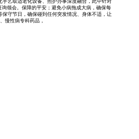
化手艺取适老化设备、照护办事深度融合，此中针对
时征询领会。保障的平安；避免小病拖成大病，确保每
等保守节日，确保碰到任何突发情况、身体不适，让
品、慢性病专科药品，