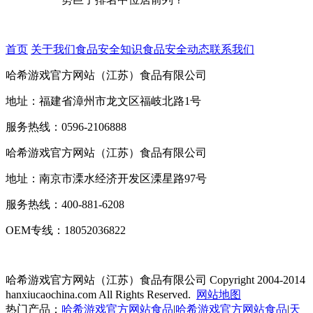
首页
关于我们
食品安全知识
食品安全动态
联系我们
哈希游戏官方网站（江苏）食品有限公司
地址：福建省漳州市龙文区福岐北路1号
服务热线：0596-2106888
哈希游戏官方网站（江苏）食品有限公司
地址：南京市溧水经济开发区溧星路97号
服务热线：400-881-6208
OEM专线：18052036822
哈希游戏官方网站（江苏）食品有限公司
Copyright 2004-2014
hanxiucaochina.com All Rights Reserved.
网站地图
热门产品：
哈希游戏官方网站食品
|
哈希游戏官方网站食品
|
天