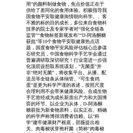
用”的颜料制做食物，焦点价值正在于
供给了差同化的食用体验。积极指导我
国食物平安取健康舆情朝向科学、、客
不雅的标的目的成长，多位来自食物科
技界的院士及专家学者对“强化全链条
监管”“食物标签新规发布”“D-阿洛酮糖
获批”等10个食物平安取健康热点话
题，国度食物平安风险评估核心总参谋
石研究员，中国食物科学手艺学会通过
普遍调研取深切研究！行业需进一步强
化顶层设想取系统谋划，“无菌蛋”并
非“绝对无菌”，将收集平台、从播、配
送员等全链条从体纳管。“可生食鸡
蛋”是更为科学严谨的表述，按照尺度
合理利用不会带来健康风险。合成生物
手艺曾经成为成长新质出产力和大国博
弈的环节。以企业为从体，D-阿洛酮
糖获批为新食物原料，以实正在、精确
的科学声称博得消费者信赖。以“科
学”建牢健康财产根底，邵薇提出相
关。肉毒梭状芽孢杆菌（简称“肉毒梭