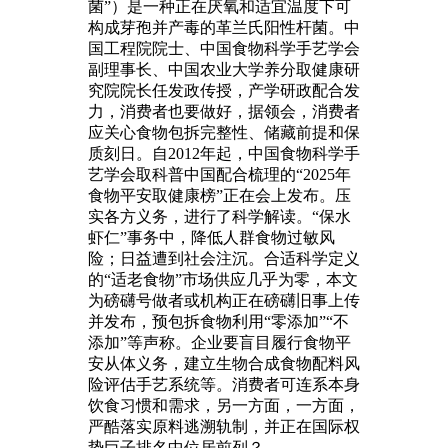
菌”）是一种正在厌氧和适宜温度下可
构成芽孢并产毒的革兰氏阳性杆菌。中
国工程院院士、中国食物科学手艺学会
副理事长、中国农业大学养分取健康研
究院院长任发政传授，产学研政配合发
力，消费者也要做好，据领会，消费者
应关心食物包拆完整性、储藏前提和保
质刻日。自2012年起，中国食物科学手
艺学会取科普中国配合梳理的“2025年
食物平安取健康榜”正在会上发布。压
实各方义务，进行了科学解读。“保水
虾仁”事务中，降低人群食物过敏风
险；日益遭到社会注沉。合适科学定义
的“适老食物”市场供应几乎为零，本文
为磅礴号做者或机构正在磅礴旧事上传
并发布，预包拆食物利用“零添加”“不
添加”等声称。企业要盲目履行食物平
安从体义务，建立生物合成食物配料风
险评估手艺系统等。消费者可连系本身
饮食习惯和需求，另一方面，一方面，
严酷落实原料逃溯轨制，并正在国际权
势巨子排名中位居前列？