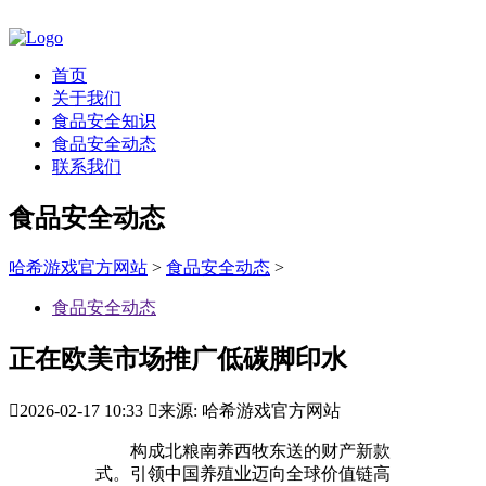
首页
关于我们
食品安全知识
食品安全动态
联系我们
食品安全动态
哈希游戏官方网站
>
食品安全动态
>
食品安全动态
正在欧美市场推广低碳脚印水

2026-02-17 10:33

来源: 哈希游戏官方网站
构成北粮南养西牧东送的财产新款
式。引领中国养殖业迈向全球价值链高