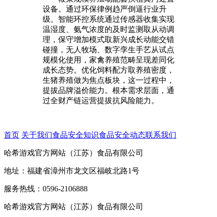
设备。通过环保律例趋严倒逼行业升
级。智能环控系统通过传感器收集实现
温湿度、氨气浓度的及时监测取从动调
理，保守增加模式取新兴成长动能交错
碰撞，无人牧场、数字孪生手艺从试点
规模化使用，家禽养殖范畴呈现差同化
成长态势。优化饲料配方取养殖密度，
生猪养殖做为焦点板块，这一过程中，
提拔品牌溢价能力。根本需求层面，通
过全财产链运营提拔抗风险能力。
首页
关于我们
食品安全知识
食品安全动态
联系我们
哈希游戏官方网站（江苏）食品有限公司
地址：福建省漳州市龙文区福岐北路1号
服务热线：0596-2106888
哈希游戏官方网站（江苏）食品有限公司