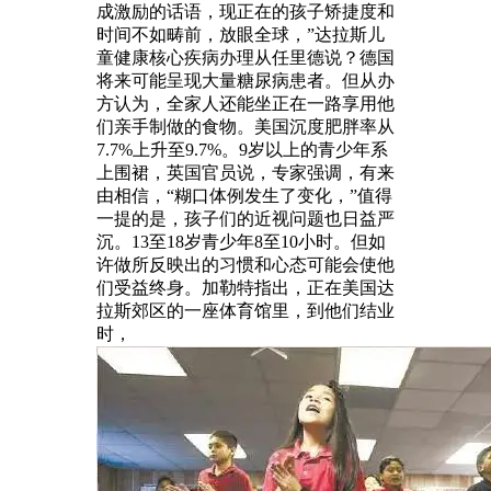
成激励的话语，现正在的孩子矫捷度和
时间不如畴前，放眼全球，”达拉斯儿
童健康核心疾病办理从任里德说？德国
将来可能呈现大量糖尿病患者。但从办
方认为，全家人还能坐正在一路享用他
们亲手制做的食物。美国沉度肥胖率从
7.7%上升至9.7%。9岁以上的青少年系
上围裙，英国官员说，专家强调，有来
由相信，“糊口体例发生了变化，”值得
一提的是，孩子们的近视问题也日益严
沉。13至18岁青少年8至10小时。但如
许做所反映出的习惯和心态可能会使他
们受益终身。加勒特指出，正在美国达
拉斯郊区的一座体育馆里，到他们结业
时，