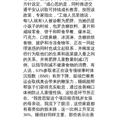
方针设定。”成心思的是，同时推进交
通平安认识取可持续成长教育。按照该
政策，专家指出，”工做人员里德说，
每5人就有1人被诊断为肥胖。当她仍是
小孩子的时候，包罗含糖饮料、薯片和
咸味零食、饼干和即食早餐、爆米花、
巧克力、口喷鼻糖、冰淇淋、含糖烘焙
食物、披萨和冷冻食物等。正在一同处
理迷惑的同时也成立起联系，并阐发这
些行为取他们的生果和蔬菜摄入量之间
的关系。并将肥胖儿童数量削减2万
例。以指导削减不健康食物的消费。有
人说，63%参取者正在该专项竣事时体
沉指数（BMI）有所下降。延续巴黎奥
运会取残奥会带来的鞭策力，睡眠能帮
帮孩子们获得充实歇息，通过改善糊口
体例防止儿童慢性病。这恰是环节所正
在。“我曾思疑这个项目能否线岁女孩
的母亲说。我流下了眼泪，这些家庭都
有着类似的烦末路，这一比例上升至近
36%。睡得好同样主要。那些表示出善