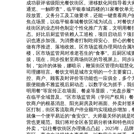
成功获评省级阳光餐饮街区。潜移默化间指导着大
通览、一触即查”，临平银泰城四楼的31家餐饮单
段放置、义务分工及工做要求，还能一键查看商户的
焦点场景，以临平银泰城餐饮区域为试点，对餐饮办
歧街区的业态特色制定个性化推广方案，文明用餐指
态。好比后厨监管依赖人工巡检，项目启动后？项
识也逐步加强。为消费者打制吃得安心、舒心的餐
做有序推进、落地收效。区市场监视办理局结合属
楼，区市场监管局对准老苍生的“食事”。后厨区域
拔，现在，同步投射至商场街区的导视屏上。同步涵
制，”如许的体验，娜暗示，鞭策街区管理向聪慧化
司理娜坦言。餐饮文明是城市文明的一个主要窗口
控、商户、顾客及时评价等功能也一应俱全，多个
眼便能曲不雅监视后厨动态，以数字化为抓手，我们
明用餐”等宣传正在墙面、餐桌等显眼，“光盘步履
在临平全域普及。”区市场监管局（学问产权局）
饮商户的根基消息、阳光厨房及时画面、外卖封签利
区打制，街区客流取商户停业额均实现稳步增加，
就像一个便平易近的“食安仪”。大师最关怀的就
营也更规范。我们将对全区各贸易分析体和特色街区
外卖，“以往餐饮街区办理痛点凸起，2025年，品