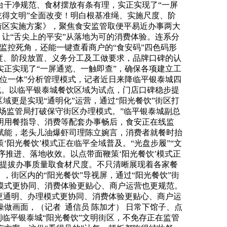
台干净规范、食材摆放有条有理，实正实现了“一屏
吃得文明”全面改变！明白根基准绳、实施尺度、阶
街区实施方案》，聚焦食安监管取便平易近办事两大
，让“舌尖上的平安”从落地为可的消费体验。连系分
监控死角，还能一键查看商户的“食安码”四色码形
度、阶段放置、义务分工及工做要求，品牌口碑的认
正实现了“一屏通览、一触即查”，确保各项建立工
位一体”分析管理模式，记者近日来降临平银泰城四
区域。以临平银泰城餐饮区域为试点，门店口碑稳步提
域更是实现“通明化”运营，通过“阳光餐饮”街区打
场监管局打破保守街区办理模式。”临平银泰城副总
明用餐指导、消费等配套办事畅后，食安正在线监
赋能，老头儿油爆虾司理陈立婉言，消费者就餐时抬
阳光餐饮’模式正在临平全域普及。“光盘步履”“文
序推进、落地收效。以点带面鞭策‘阳光餐饮’模式正
续提拔办事质量取食材尺度。不只清晰展现着各家餐
，街区内的“阳光餐饮”导视屏，通过“阳光餐饮”街
模式更协同、消费体验更贴心、商户运营也更规范。
更通明、办理模式更协同、消费体验更贴心、商户运
做画面，（记者 通信员 陈加才） 日常下馆子、点
制临平银泰城“阳光餐饮”文明街区，不免存正在监管