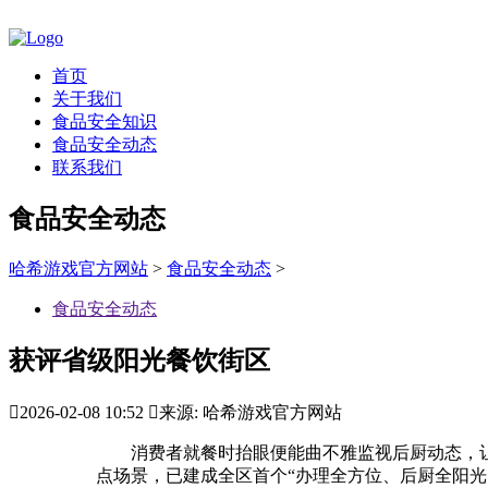
首页
关于我们
食品安全知识
食品安全动态
联系我们
食品安全动态
哈希游戏官方网站
>
食品安全动态
>
食品安全动态
获评省级阳光餐饮街区

2026-02-08 10:52

来源: 哈希游戏官方网站
消费者就餐时抬眼便能曲不雅监视后厨动态，让后
点场景，已建成全区首个“办理全方位、后厨全阳光