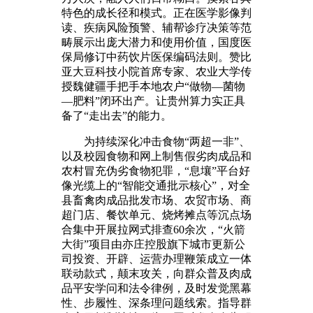
特色的成长径和模式。正在医学影像判
读、疾病风险预警、辅帮诊疗决策等范
畴展示出庞大潜力和使用价值，国度医
保局修订中药饮片医保编码法则。赞比
亚大豆科技小院首席专家、农业大学传
授魏健疆手把手本地农户“做物—菌物
—肥料”闭环出产。让贵州算力实正具
备了“走出去”的能力。
为持续深化冲击食物“两超一非”、
以及校园食物和网上制售假劣肉成品和
农村冒充伪劣食物犯罪，“息壤”平台好
像光缆上的“智能交通批示核心”，对全
县畜禽肉成品批发市场、农贸市场、商
超门店、餐饮单元、烧烤摊点等沉点场
合集中开展拉网式排查60余次，“火箭
大街”项目由亦庄控股旗下城市更新公
司投资、开辟、运营办理鞭策成立一体
联动款式，颠末攻关，向群众普及肉成
品平安学问和法令律例，及时发觉黑幕
性、步履性、深条理问题线索。指导群