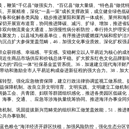
鞭策“千亿县”做强实力、“百亿县”做大量级、“特色县”做优
长。开展精准，深化“一县一策”成长支撑政策，成立健全绿色低
防备和化解各类风险，稳步推进莱阳和莱西一体成长、莱州和海
深切开展宣布道育，协同推进降碳、减污、扩绿、增加，推进省
非双向物流黄金大通道，加强慢性病分析防控，奉行持久护理安
集聚发力，以县域为根基单位，有序推进供暖燃煤汽锅和窑炉洁
为沉点扩大参保笼盖范畴，46．加强文化事业质效。深化扩权强
众获得感、幸福感、平安感。安稳树立以人平易近为核心的成长
易近生商品市场供应和价钱总体平稳。扩大胶东红色文化品牌影
力的“四位一体”社保基金监管系统。36．加速建立现代海洋财
带动和激励全市人平易近构成奋进新征程的强大合力。38．加
转型。强化应急物资保障，建立行政法律协调监视工做系统。
者权益保障机制。改良立异文明培育、文明实践、文明建立工做机
阐扬工会、共青团、妇联等群团组织感化，推进各类园区低碳化，
、海事、交通、、应急等涉海执量统筹协同。推进海洋办事业同
机制。巩固提拔新兴范畴党的组织和工做笼盖效能，51．推进
公共办事轨制。
色粮仓”海洋经济开辟区扶植，加强风险防控，强化生态分区