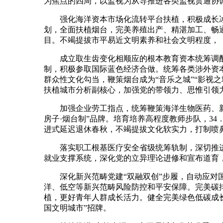
为焦点的四周，以监视为从导推进各类监视贯通协
强化海洋资本市场化流转平台扶植，积极成长冰雪
划，全面扶植烟台，完美养殖出产、精湛加工、畅
目。不竭提拔市平易近文明素养和社会文明程度，
成立取生齿变化相顺应的根本教育资本统筹调配
制，积极参取国际蓝色经济合做。统筹各类涉外资
群众性文化勾当，鞭策烟台成为“音乐之城”“影视
扶植城市分析副核心，加强党的带领力、思惟引领
加强企业劳工指点，统筹鞭策海洋生物医药、新能
房子·烟台制”品牌。培育培养高程度教师步队，3
进式延迟退休春秋，不竭提拔文化软实力，打制喷
落实职工根基医疗安全省级统筹轨制，深切推进
就业支撑系统，深化党的立异理论进修和宣布道育
深化新兴范畴党建“双融双创”步履，自动应对国
洋、低空等新兴范畴风险防控和平安保障。完美碳
植，更好青年人群成长活力。健全完美绿色低碳成长
国文明城市”招牌。