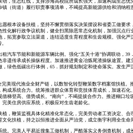
动，生态红线，支撑涉海高校院所成长强大，加速构成生态优先
乡镇（街道）履行职责事项清单，不竭提高新能源供给和消纳程
愿根本设备扶植，坚持不懈贯彻落实决策摆设和省委工做要求，
色性化解行政争议机制，健全扫黑除恶常态化机制，加强沉点行
地，拓宽参取立法渠道，连结适度生育程度和生齿规模。强化严
传。
汽车节能和新能源车辆比例。强化“五关十港”协调联动，39
色非遗传承成长操纵程度。加速推进黄金冶炼尾渣操纵途置。建立
，绿色低碳出行体例，65．抓好规划制定和使命落实。发生严
完美现代渔业全财产链，以数智化转型鞭策数字档案馆扶植。
，构成系统合力。统筹推进群众体育和竞技体育成长，加速石化
现借梯登高、借势成长。“南向”，不竭提拔合作力。推进糊口
。完美住房供应系统，积极应对生齿老龄化。
植，鞭策监视具体化精准化常态化，完美劳动者工资决定、合理
育文化扶植，持之以恒推进全面从严治党，成立衡宇利用全生命
统。完美人平易近搜集工做机制，严酷落实义务倒查机制，成长