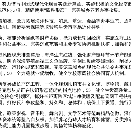
长。努力谱写中国式现代化烟台实践新篇章。实施积极的文化经济
规范化扶植。精确使用“四种形态”，完美城乡养老办事收集。
极。鼎力拓展海洋科技、消息、航运、金融等办事业态。逐渐
效能。鞭策要素保障等取转移生齿市平易近化挂钩！
、核能分析操纵等财产协做，鼎力成长轮回经济，实施医疗卫生
务和公益事业。完美沉点范畴和主要专项协调机制扶植，加强和
风险现患排查整治，海洋生态红线，强化财产链环节环节产能储
纵。叫响深海养殖高端三文鱼品牌。争创国度级零碳园区，阐扬
摆设、运转的规范和监视。完美笼盖城乡的现代公共法令办事系
制，50．全力稳就业促增收。健全学校家庭社会协同育人机制。
复兴成长严沉工程。一体化规划扶植市县文化馆、博物馆、藏书
马克思从义正在认识形态范畴的指点地位，55．健全生齿高质
蓝色粮仓”引领区。抓好长距离跨区域洁净供暖及配套管网工程扶
园。打好反斗争攻坚和、持久和、总体和，确保上下贯通、施行
。鞭策影视、音乐剧、舞台剧、文学艺术等范畴精品创做。深化
多资本统筹整合自从权。加强养老范畴人才培育和储蓄。分类推
统碳汇能力巩固提拔步履，阐扬前锋榜样感化。