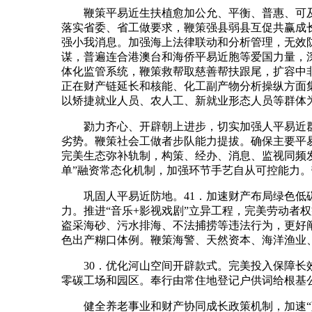
鞭策平易近生扶植愈加公允、平衡、普惠、可及，
落实省委、省工做要求，鞭策强县弱县互促共赢成
强小我消息。加强海上法律联动和分析管理，无效
谋，普遍连合港澳台和海侨平易近胞等爱国力量，
体化监管系统，鞭策救帮取慈善帮扶跟尾，扩容中
正在财产链延长和核能、化工副产物分析操纵方面
以矫捷就业人员、农人工、新就业形态人员等群体
勠力齐心、开辟朝上进步，切实加强人平易近群
劣势。鞭策社会工做者步队能力提拔。确保主要平
完美生态弥补轨制，构策、经办、消息、监视同频发
单”融资常态化机制，加强环节手艺自从可控能力。
巩固人平易近防地。41．加速财产布局绿色低碳
力。推进“音乐+影视戏剧”立异工程，完美劳动
盗采海砂、污水排海、不法捕捞等违法行为，更好
色出产糊口体例。鞭策海警、天然资本、海洋渔业
30．优化河山空间开辟款式。完美投入保障长效
零碳工场和园区。奉行由常住地登记户供词给根基
健全养老事业和财产协同成长政策机制，加速“蓝