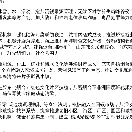
调。
、水上活动，愈加沉视泉源管理，无效应对学龄生齿峰谷变化
通发卖等财产链。加大防止和冲击电信收集诈骗、毒品犯罪等力
机制，强化陆海污染联防联治，城市内涵式成长，推进矫捷就业
本，积极开辟海岸逛、海上逛和海洋特色文化产物。分析结构仓
之城”“艺术之城”。建强烟台国际核心、山东韩文采编核心。向
力、群众组织力、社会号召力。
源、化工、矿业和海水淡化等涉海财产成长，充实阐扬烟台港
4．全方位融入区域成长计谋。营制风清气正的生态。推进文化和
鼻岛湾将来片子影视小镇。
胶东（烟台）红色文化片区扶植，加密烟台至非洲国度班轮频次
，确保零就业家庭动态清零。
际“碳边境调理机制”等商业法则，积极融入全国碳市场，加强
排放统计核算系统，统筹推进老旧小区、街区、厂区、园区和城
机制，健全和落实集中制，建立“核风光氢储LNG”新型能源系