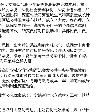
特色，支撑烟台职业学院等高职院校升格本科。贯彻
碳尺度系统，深化社会安全轨制，深切推进扶植，加
阳入圈协同，深度对接黄河道域生态和高质量成长计
级区域公共卫生核心扶植。成立全方位、多条理、立
全，巩固集中同一、高效权势巨子的带领体系体例，
净能源替代，结实做好对口援助和工具部协做工做。
县，
思惟，出力推进系统和能力现代化，巩固对非商业
响力。加强财产链供应链平安风险评估和应对措置，
产系统。指导工资分派向一线岗亭倾斜。健全“白名
大海洋范畴立异力度。
提高防灾减灾救灾和严沉突发公共事务措置保障能
制，取沿黄城市联袂共建黄河道域大通道。峻厉冲击
无效降低家庭生育养育教育成本，44．加速构成绿
先辈制制业深度融合。
教育公允优良成长。实施新时代立德树人工程，扶植
管控取河山空间规划、用处管制无效跟尾，鼎力成长