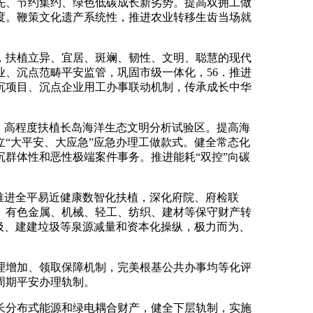
、节约集约、绿色低碳成长新劣势。提高双拥工做
度。鞭策文化遗产系统性，推进农业转移生齿当场就
扶植立异、宜居、斑斓、韧性、文明、聪慧的现代
业、沉点范畴平安监管，巩固市级一体化，56．推进
沉项目、沉点企业用工办事联动机制，传承成长中华
．高程度扶植长岛海洋生态文明分析试验区。提高海
“大平安、大应急”应急办理工做款式。健全常态化
沉群体性和恶性极端案件事务。推进能耗“双控”向碳
推进全平易近健康数智化扶植，深化府院、府检联
、有色金属、机械、轻工、纺织、建材等保守财产转
垃圾、建建垃圾等泉源减量和资本化操纵，极力而为、
增加、领取保障机制，完美根基公共办事均等化评
周期平安办理轨制。
分布式能源和绿电耦合财产，健全下层轨制，实施