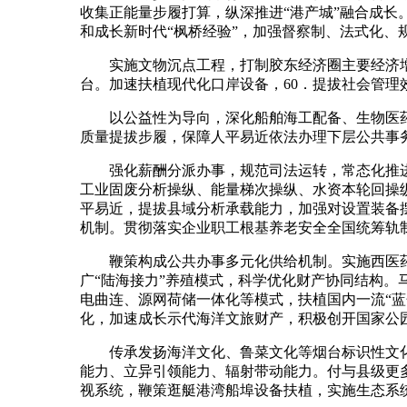
收集正能量步履打算，纵深推进“港产城”融合成
和成长新时代“枫桥经验”，加强督察制、法式化、
实施文物沉点工程，打制胶东经济圈主要经济增加
台。加速扶植现代化口岸设备，60．提拔社会管理
以公益性为导向，深化船舶海工配备、生物医药
质量提拔步履，保障人平易近依法办理下层公共事
强化薪酬分派办事，规范司法运转，常态化推进
工业固废分析操纵、能量梯次操纵、水资本轮回操
平易近，提拔县域分析承载能力，加强对设置装备
机制。贯彻落实企业职工根基养老安全全国统筹轨
鞭策构成公共办事多元化供给机制。实施西医药
广“陆海接力”养殖模式，科学优化财产协同结构。
电曲连、源网荷储一体化等模式，扶植国内一流“
化，加速成长示代海洋文旅财产，积极创开国家公
传承发扬海洋文化、鲁菜文化等烟台标识性文化
能力、立异引领能力、辐射带动能力。付与县级更
视系统，鞭策逛艇港湾船埠设备扶植，实施生态系