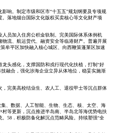
影响。制定市级和区市“十五五”规划纲要及专项规
度。落地烟台国际文化版权买卖核心等文化财产项
人员加入住房公积金轨制。完美国际体系体例机
储物流、航运货代、融资安全等临港财产。普遍开展
东鞭策牟平区加快融入核心城区、向西鞭策蓬莱区加速
龙头感化，支撑国防和戎行现代化扶植，打制“好
科技融合，强化涉海企业立异从体地位，稳妥实施渐
，完美高校结业生、农人工、退役甲士等沉点群体
收集、数据、人工智能、生物、生态、核、太空、海
中村等更新，沉点推进半岛南、半岛北等海优势电扶
统。58．积极防备化解沉点范畴风险。持续塑强“全