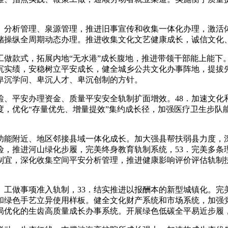
分析管理、泉源管理，推进旧事宣传和收集一体化办理，激活体
储操纵全周期动态办理。推进收集文化文艺健康成长，诚信文化
款式，拓展内地“无水港”成长腹地，推进带领干部能上能下
沉实绩，安稳树立平安成长，健全城乡公共文化办事阵地，提拔
卑沉学问、卑沉人才、卑沉创制的方针。
平安办理资金、质量平安安全轨制扩面增效。48．加速文化
度，优化“存量优先、增量提效”集约成长径，加强医疗卫生步队
能附近、地区邻接县域一体化成长。加大强县帮扶弱县力度，深
险，推进河山绿化步履，完美终身教育轨制系统，53．完美多条
制宜，深化收集空间平安分析管理，推进健康影响评价评估轨制
做事项准入轨制，33．结实推进以报酬本的新型城镇化。完
和绿色手艺立异使用样板。健全文化财产系统和市场系统，加强
局优化的生齿高质量成长办事系统。开展绿色低碳全平易近步履