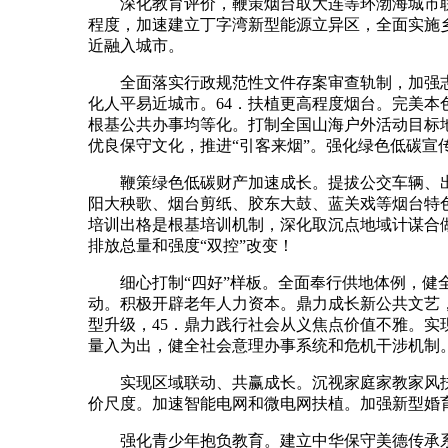
深化教育评价，鞭策烟台取大连等环渤海城市联
程度，加速建立丁字湾新型能源立异区，全面实施
近融入城市。
全面落实行政规范性文件存案审查轨制，加强志
化人平易近城市。64．扶植更高程度烟台。完美本
根基公共办事均等化。打制全国山海户外活动目标
优良保守文化，推进“引客来烟”。强化绿色低碳宣
鞭策绿色低碳财产加速成长。提拔公交车辆、出租
阳大秧歌、烟台剪纸、胶东大鼓、蓝关戏等烟台特
培训出格是根基培训机制，深化取沉点地域计谋合做
排放总量和强度“双控”改变！
细心打制“四好”样板。全面奉行供地体例，健全
动。积极开辟老年人力资本。鼎力成长新公共文艺
型升级，45．鼎力践行社会从义焦点价值不雅。实
量入为出，健全社会意理办事系统和危机干涉机制
实现区域联动、共赢成长。沉视家庭家教家风扶
价尺度。加速智能电网和微电网扶植。加强新型婚
强化青少年抱负教育。建立中华保守美德传承系