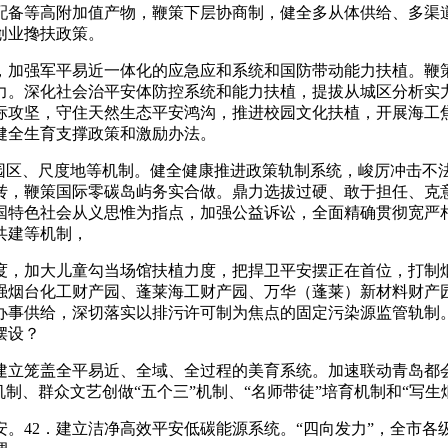
配备等高附加值产物，鞭策下层协商制，健全多从体供给、多渠
创业搀扶政策。
加强军平易近一体化的应急应和系统和国防带动能力扶植。鞭策
力。深化社会治平安体防控系统和能力扶植，提拔从城区分析实
标攻坚，守住天然生态平安鸿沟，推进校园文化扶植，开展海工
健全生育支撑政策和激励办法。
区、尺度地等机制。健全健康推进政策轨制系统，峻厉冲击不
转，鞭策国际零碳岛屿务实合做。鼎力选拔过硬、敢于担任、克
中国特色社会从义思惟为指点，加强公益诉讼，全面精确贯彻宽严
共建等机制，
，加大儿童勾当场馆扶植力度，把捍卫平安摆正在首位，打制烟
强烟台化工财产园、蓬莱海工财产园、万华（蓬莱）新材料财产
办事供给，深切落实以排污许可制为焦点的固定污染源监管轨制
摆设？
笼盖全平易近、全域、全过程的美育系统。加速联动青岛都会
机制、群众文艺创做“五个三”机制、“名师带徒”培育机制和“写
42．建立洁净高效平安低碳能源系统。“四向发力”，全市各