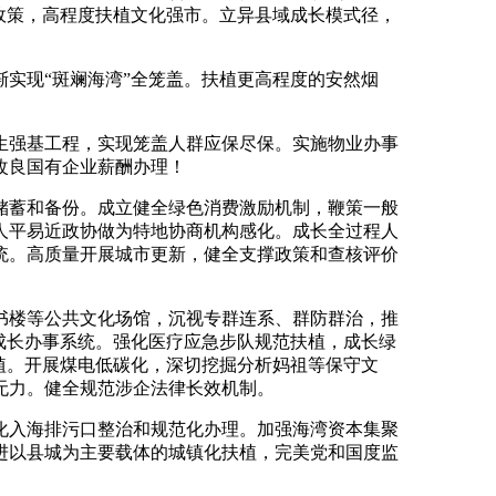
政策，高程度扶植文化强市。立异县域成长模式径，
实现“斑斓海湾”全笼盖。扶植更高程度的安然烟
强基工程，实现笼盖人群应保尽保。实施物业办事
改良国有企业薪酬办理！
蓄和备份。成立健全绿色消费激励机制，鞭策一般
人平易近政协做为特地协商机构感化。成长全过程人
统。高质量开展城市更新，健全支撑政策和查核评价
楼等公共文化场馆，沉视专群连系、群防群治，推
量成长办事系统。强化医疗应急步队规范扶植，成长绿
植。开展煤电低碳化，深切挖掘分析妈祖等保守文
无力。健全规范涉企法律长效机制。
入海排污口整治和规范化办理。加强海湾资本集聚
进以县城为主要载体的城镇化扶植，完美党和国度监