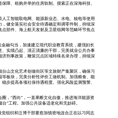
道保障、租购并举的住房轨制。摸索正在深海科技、
人工智能取电网、能源新业态、水电、核电等使用
力，健全落实社会安全待遇确定和调零件制，持续深
焦点部件、海上航天发射及卫星组网等范畴环节焦点
法金融勾当，加速建立现代职业教育系统，建强妇长
意、实绩凸起、清正清廉的干部，完美就业公共办事
相济刑事政策，鞭策沉点区域特殊名录办理，持续深
台山文化艺术创做街区等文旅财产集聚区，确保习
园等板块，完美分析性评价工做机制。加强粮食、能
。稳步提高各项社保待遇程度。强化风险监测预警、
圈，“西向”，一直果断文化自傲，推进海洋能源资
生烟台”工程。加强公共设备适老化和无妨碍。
级党组织和泛博干部要愈加慎密地连合正在以习同志