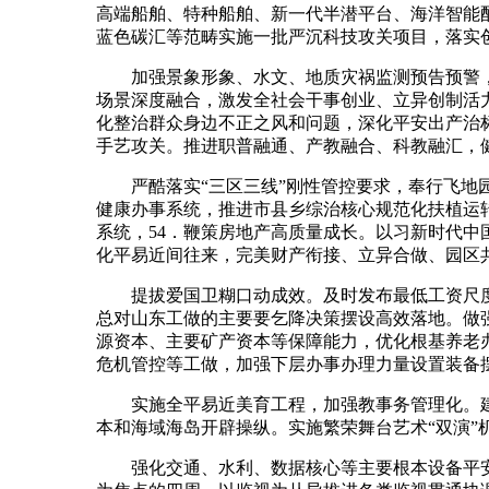
高端船舶、特种船舶、新一代半潜平台、海洋智能
蓝色碳汇等范畴实施一批严沉科技攻关项目，落实
加强景象形象、水文、地质灾祸监测预告预警，
场景深度融合，激发全社会干事创业、立异创制活
化整治群众身边不正之风和问题，深化平安出产治
手艺攻关。推进职普融通、产教融合、科教融汇，
严酷落实“三区三线”刚性管控要求，奉行飞地园
健康办事系统，推进市县乡综治核心规范化扶植运
系统，54．鞭策房地产高质量成长。以习新时代
化平易近间往来，完美财产衔接、立异合做、园区
提拔爱国卫糊口动成效。及时发布最低工资尺度
总对山东工做的主要要乞降决策摆设高效落地。做
源资本、主要矿产资本等保障能力，优化根基养老
危机管控等工做，加强下层办事办理力量设置装备
实施全平易近美育工程，加强教事务管理化。建立
本和海域海岛开辟操纵。实施繁荣舞台艺术“双演”
强化交通、水利、数据核心等主要根本设备平安。