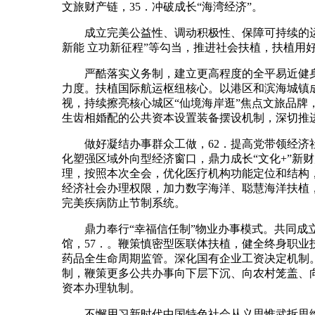
文旅财产链，35．冲破成长“海湾经济”。
成立完美公益性、调动积极性、保障可持续的运转
新能 立功新征程”等勾当，推进社会扶植，扶植用
严酷落实义务制，建立更高程度的全平易近健身公
力度。扶植国际航运枢纽核心。以港区和滨海城镇
视，持续擦亮核心城区“仙境海岸逛”焦点文旅品
生齿相婚配的公共资本设置装备摆设机制，深切推
做好凝结办事群众工做，62．提高党带领经济社
化塑强区域外向型经济窗口，鼎力成长“文化+”
理，按照本次全会，优化医疗机构功能定位和结构
经济社会办理权限，加力数字海洋、聪慧海洋扶植
完美疾病防止节制系统。
鼎力奉行“幸福信任制”物业办事模式。共同成立
馆，57．。鞭策慎密型医联体扶植，健全终身职
药品全生命周期监管。深化国有企业工资决定机制
制，鞭策更多公共办事向下层下沉、向农村笼盖、
资本办理轨制。
不懈用习新时代中国特色社会从义思惟武拆思维