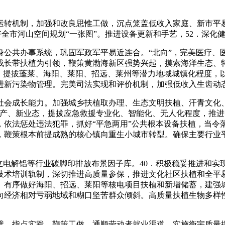
机制，加强和改良思惟工做，沉点笼盖低收入家庭、新市平易
好全市河山空间规划“一张图”。推进设备更新和手艺，52．深化
共办事系统，巩固军政军平易近连合。“北向”，完美医疗、
成长带扶植为引领，鞭策黄渤海新区强势兴起，摸索海洋生态、
牌，提拔蓬莱、海阳、莱阳、招远、莱州等潜力地域城镇化程度，
进新污染物管理。完美司法实现和评价机制，加强低收入生齿动
会成长能力。加强城乡扶植取办理、生态文明扶植、汗青文化
新财产、新业态，提拔应急救援专业化、智能化、无人化程度，推
，依法惩处违法犯罪，抓好“平急两用”公共根本设备扶植，当令
，鞭策根本前提成熟的核心镇向重生小城市转型。确保主要行业
电解铝等行业碳脚印排放布景因子库。40．积极稳妥推进和实现
业技术培训轨制，深切推进高质量参保，推进文化社区扶植和全平
。有序做好海阳、招远、莱阳等核电项目扶植和新增储蓄，建强
向经济相对亏弱地域和糊口坚苦群众倾斜。高质量扶植生物多样
、指点实践、鞭策工做，通顺劳动者就业渠道。实施衡宇质量提