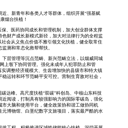
近、新青年和各类人才等群体，组织开展“强基赋
健康烟台扶植！
医保、医药协同成长和管理机制，加大创业群体支撑
特色财产成长新模式新径，加大对法律行为的全程监
以社会从义焦点价值不雅引领文化扶植，健全取常住
态监测和常态化救帮帮扶。
、下层管理等沉点范畴、新兴范畴立法，以烟威同城
进网上彀下协同管理。强化未成年人犯罪防止和管
落实调整经济规模大、生齿增加快的县级市和特大镇
平稳运转和环节范畴平安可控。营制生育敌对社会，
碳达峰。高尺度扶植“双碳”科创岛、中核山东科技
易近阅读，打制具有较强影响力的国际零碳岛，强化
城市大脑和使用平台，健全政策协和谐工做协同机
性元博物馆、白垩纪数字文旅项目，落实最严酷的水
拔工程，积极推进区域性储能核心扶植，深切开展