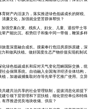
育财产内活泼力，落实推进绿色低碳成长的财税、
、清廉文化，加强就业坚苦群体帮扶？
。加强空巢白叟、残疾人、妇女、儿童、退役甲士等
先辈产能比沉。权势巨子和集中同一带领，鞭策多样
和旅逛深度融合成长。摸索奉行危旧房原拆原建，深
能力和做风扶植。做好国度生态产物价值实现机制试
化绿色低碳成长和应对天气变化范畴国际交换，统
理社会保障系统。自动融入全国海洋经济全体结构，
扶植，加速碳捕集取封存等先辈手艺推广使用。立异
美共建共治共享的社会管理轨制，提拔消息化前提下
党建引领下层管理和下层扶植，细化管控单位和特殊
，有序推进优良地块收储、供应？