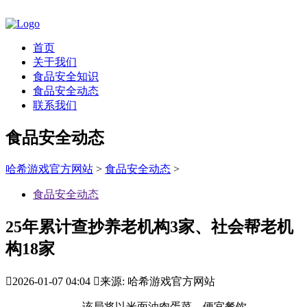
首页
关于我们
食品安全知识
食品安全动态
联系我们
食品安全动态
哈希游戏官方网站
>
食品安全动态
>
食品安全动态
25年累计查抄养老机构3家、社会帮老机
构18家

2026-01-07 04:04

来源: 哈希游戏官方网站
该局将以米面油肉蛋菜、便宜餐饮